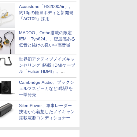
Acoustune「HS2000Air」。
約13gの軽量ボディと新開発
「ACT09」採用
MADOO、Ortho搭載の限定
IEM「Typ624」。密度感ある
低音と抜けの良い中高音域
世界初アクティブノイズキャ
ンセリングII搭載HDMIケーブ
ル「Pulsar HDMI」。
SilentPowerから
Cambridge Audio、ブックシ
ェルフスピーカなど8製品を
一挙発売
SilentPower、軍事レーダー
技術から着想したノイキャン
搭載電源コンディショナー
「AC iPurifier2」