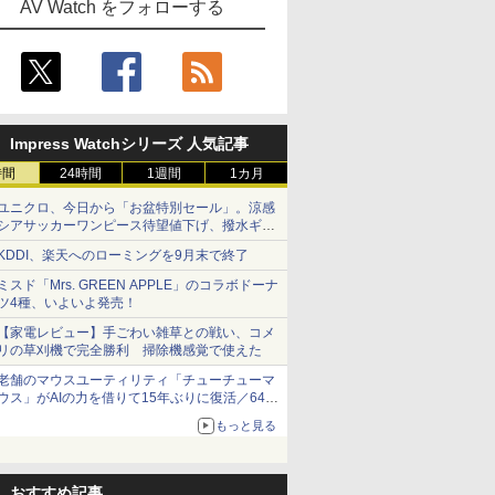
AV Watch をフォローする
Impress Watchシリーズ 人気記事
時間
24時間
1週間
1カ月
ユニクロ、今日から「お盆特別セール」。涼感
シアサッカーワンピース待望値下げ、撥水ギア
ショーツは1990円に
KDDI、楽天へのローミングを9月末で終了
ミスド「Mrs. GREEN APPLE」のコラボドーナ
ツ4種、いよいよ発売！
【家電レビュー】手ごわい雑草との戦い、コメ
リの草刈機で完全勝利 掃除機感覚で使えた
老舗のマウスユーティリティ「チューチューマ
ウス」がAIの力を借りて15年ぶりに復活／64bit
化、Windows 10/11、「Chrome」も走り回
もっと見る
る。復活記念で2026年末まで500円
おすすめ記事