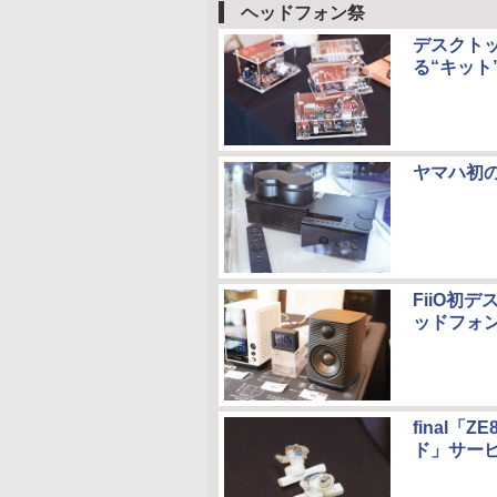
ヘッドフォン祭
デスクト
る“キット
ヤマハ初の
FiiO初
ッドフォ
final「
ド」サー