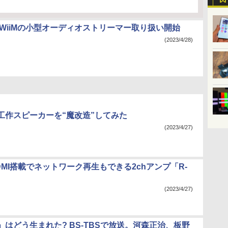
米WiiMの小型オーディオストリーマー取り扱い開始
(2023/4/28)
工作スピーカーを“魔改造”してみた
(2023/4/27)
MI搭載でネットワーク再生もできる2chアンプ「R-
(2023/4/27)
」はどう生まれた? BS-TBSで放送。河森正治、板野