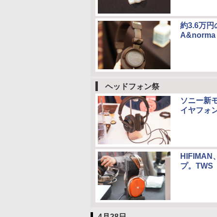
約3.6万
A&norma
ヘッドフォン祭
ソニー新モ
イヤフォ
HIFIM
プ。TWS「S
4月28日