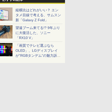
縦横比はどれがいい？ エン
タメ目線で考える、サムスン
新「Galaxy Z Fold」
望遠ブーム来てる!? 9年ぶり
に大復活した、ソニー
「RX10 V」
「画質でテレビ選ぶなら
OLED」、LGディスプレイ
が“RGBタンデム”の魅力訴
求。液晶とのガチ比較も