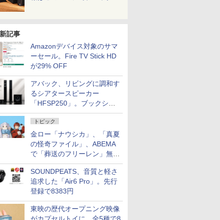
新記事
Amazonデバイス対象のサマ
ーセール。Fire TV Stick HD
が29% OFF
アバック、リビングに調和す
るシアタースピーカー
「HFSP250」。ブックシェ
ルフはペア3万円以下
トピック
金ロー「ナウシカ」、「真夏
の怪奇ファイル」、ABEMA
で「葬送のフリーレン」無料
配信など。夏の特番・配信情
SOUNDPEATS、音質と軽さ
報
追求した「Air6 Pro」。先行
登録で8383円
東映の歴代オープニング映像
がカプセルトイに。全5種で8