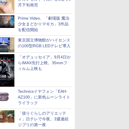
月下旬発売
Prime Video、「劇場版 魔法
少女まどか☆マギカ」3作品
を配信開始
東京国立博物館がハイセンス
の100型RGB LEDテレビ導入
「オデュッセイア」9月4日か
らIMAX先行上映。35mmフ
ィルム上映も
Technicsイヤフォン「EAH-
AZ100」に新色ムーンライト
ライラック
「借りぐらしのアリエッテ
ィ」日テレで今夜。3週連続
ジブリの第一夜