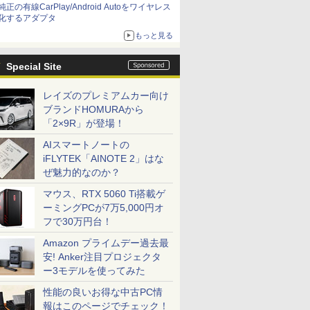
純正の有線CarPlay/Android Autoをワイヤレス
化するアダプタ
もっと見る
Special Site
レイズのプレミアムカー向け
ブランドHOMURAから
「2×9R」が登場！
AIスマートノートの
iFLYTEK「AINOTE 2」はな
ぜ魅力的なのか？
マウス、RTX 5060 Ti搭載ゲ
ーミングPCが7万5,000円オ
フで30万円台！
Amazon プライムデー過去最
安! Anker注目プロジェクタ
ー3モデルを使ってみた
性能の良いお得な中古PC情
報はこのページでチェック！