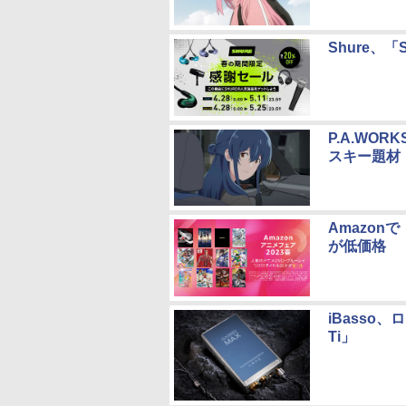
Shure、「
P.A.WO
スキー題材
Amazon
が低価格
iBasso
Ti」