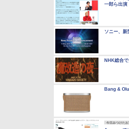
一郎ら出演
ソニー、新型「
NHK総合
Bang & 
今日みつけたお