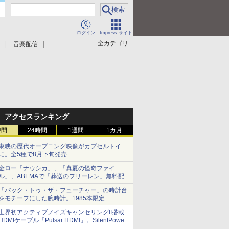
ログイン
Impress サイト
全カテゴリ
音楽配信
アクセスランキング
時間
24時間
1週間
1カ月
東映の歴代オープニング映像がカプセルトイ
に。全5種で8月下旬発売
金ロー「ナウシカ」、「真夏の怪奇ファイ
ル」、ABEMAで「葬送のフリーレン」無料配信
など。夏の特番・配信情報
「バック・トゥ・ザ・フューチャー」の時計台
をモチーフにした腕時計。1985本限定
世界初アクティブノイズキャンセリングII搭載
HDMIケーブル「Pulsar HDMI」。SilentPower
から