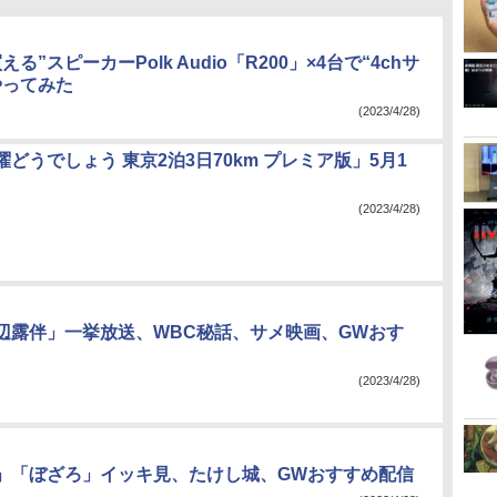
る”スピーカーPolk Audio「R200」×4台で“4chサ
やってみた
(2023/4/28)
「水曜どうでしょう 東京2泊3日70km プレミア版」5月1
(2023/4/28)
辺露伴」一挙放送、WBC秘話、サメ映画、GWおす
(2023/4/28)
」「ぼざろ」イッキ見、たけし城、GWおすすめ配信