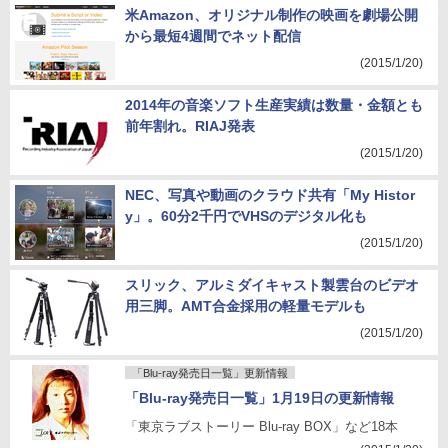
米Amazon、オリジナル制作の映画を劇場公開
から最短4週間でネット配信
(2015/1/20)
2014年の音楽ソフト生産実績は数量・金額とも
前年割れ。RIAJ発表
(2015/1/20)
NEC、写真や動画のクラウド共有「My Histor
y」。60分2千円でVHSのデジタル化も
(2015/1/20)
スリック、アルミダイキャスト製雲台のビデオ
用三脚。AMT合金採用の軽量モデルも
(2015/1/20)
「Blu-ray発売日一覧」更新情報
「Blu-ray発売日一覧」1月19日の更新情報
「東京ラブストーリー Blu-ray BOX」など18本