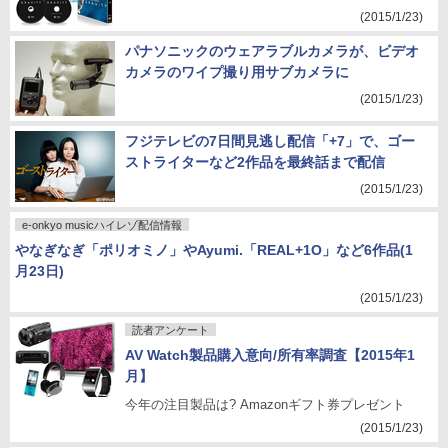
(2015/1/23)
パナソニックのウェアラブルカメラが、ビデオ
カメラのワイプ撮り用サブカメラに
(2015/1/23)
フジテレビの7日間見逃し配信「+7」で、ゴー
ストライターなど2作品を最終話まで配信
(2015/1/23)
e-onkyo musicハイレゾ配信情報
やなぎなぎ「ポリオミノ」やAyumi.「REAL+1O」など6作品(1
月23日)
(2015/1/23)
読者アンケート
AV Watch製品購入意向/所有率調査【2015年1
月】
今年の注目製品は? Amazonギフト券プレゼント
(2015/1/23)