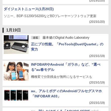
(2015/1/20)
ダイジェストニュース(1月20日)
ソニー、BDP-S1200/S6200などBDプレーヤーソフトウェア更新
(2015/1/20)
1月19日
藤本健のDigital Audio Laboratory
連載
正にプロ性能。「ProTools|Duet/Quartet」の
実力
(2015/1/19)
INFOBARやAndroid「ガラホ」など、“選べ
る”au春モデル
機種変で分割残金が無料になるサービスも
(2015/1/19)
au、アルミボディのAndroid/フルセグスマホ
「INFOBAR A03」
(2015/1/19)