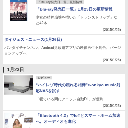
「Blu-ray発売日一覧」更新情報
「Blu-ray発売日一覧」1月23日の更新情報
少女の精神崩壊を描いた「トランストリップ」な
ど42本
(2015/1/26)
ダイジェストニュース(1月26日)
バンダイチャンネル、Android見放題アプリの映像再生不具合。バージ
ョンアップへ
(2015/1/26)
1月23日
レビュー
“ハイレゾ時代の頼れる相棒”e-onkyo music対
応NASを試す
「寝ている間にアニソン自動DL」が便利
(2015/1/23)
「Bluetooth 4.2」でIoTとスマートホーム加速
へ。オーディオも進化