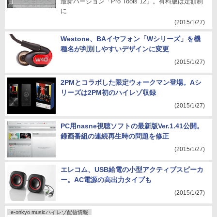
最新バージョン「Pro Tools 12」。有料版は定額制
に
(2015/1/27)
Westone、BAイヤフォン「Wシリーズ」を機
種名が判別しやすいデザインに変更
(2015/1/27)
2PMとコラボした限定ウォークマン登場。Aシ
リーズは2PM初のハイレゾ収録
(2015/1/27)
PC用nasne視聴ソフトの最新版Ver.1.41公開。
録画番組の連続再生時の問題を修正
(2015/1/27)
エレコム、USB給電の小型アクティブスピーカ
ー。AC電源の高出力タイプも
(2015/1/27)
e-onkyo musicハイレゾ配信情報