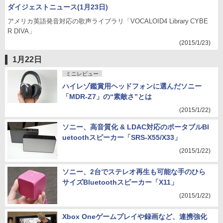
ダイジェストニュース(1月23日)
アメリカ英語発音対応の歌声ライブラリ「VOCALOID4 Library CYBE
R DIVA」
(2015/1/23)
1月22日
ミニレビュー
ハイレゾ鑑賞用ヘッドフォンに選んだソニー
「MDR-Z7」の“素敵さ”とは
(2015/1/22)
ソニー、高音質化 & LDAC対応のポータブルBl
uetoothスピーカー「SRS-X55/X33」
(2015/1/22)
ソニー、2台でステレオ再生も可能な手のひら
サイズBluetoothスピーカー「X11」
(2015/1/22)
Xbox Oneゲームプレイや録画など、連携強化