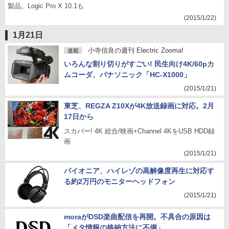
製品。Logic Pro X 10.1も
(2015/1/22)
1月21日
小寺信良の週刊 Electric Zooma!
連載
いろんな割り切りがすごい! 民生向け4K/60pカ
ムコーダ、パナソニック「HC-X1000」
(2015/1/21)
東芝、REGZA Z10Xが4K放送録画に対応。2月
17日から
スカパー! 4K 総合/映画+Channel 4KをUSB HDD録
画
(2015/1/21)
パイオニア、ハイレゾの高解像度再生に対応す
る約2万円のモニターヘッドフォン
(2015/1/21)
moraがDSD楽曲配信を再開。不具合の原因は
「メタ情報の格納方法に不備」