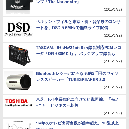
ンプ「The National +」
(2015/1/22)
ベルリン・フィルと東京・春・音楽祭のコンサ
ートを、DSD 5.6MHzで無料ライブ配信
(2015/1/22)
TASCAM、96kHz/24bit 8ch録音対応PCMレコ
ーダ「DR-680MKII」。バックアップ録音も
(2015/1/22)
Bluetoothレシーバにもなる約5千円のワイヤ
レススピーカー「TUBESPEAKER 2.0」
(2015/1/22)
東芝、IoT事業強化に向けて組織再編。「モノ
+こと」ビジネスへ転換
(2015/1/22)
'14年のテレビ出荷台数が前年超え。50型以上