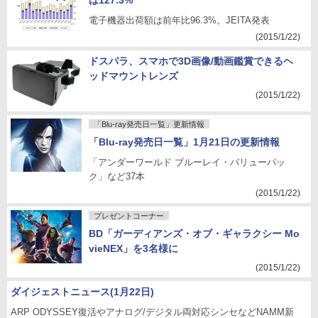
は127.3%
電子機器出荷額は前年比96.3%。JEITA発表
(2015/1/22)
ドスパラ、スマホで3D画像/動画鑑賞できるヘ
ッドマウントレンズ
(2015/1/22)
「Blu-ray発売日一覧」更新情報
「Blu-ray発売日一覧」1月21日の更新情報
「アンダーワールド ブルーレイ・バリューパッ
ク」など37本
(2015/1/22)
プレゼントコーナー
BD「ガーディアンズ・オブ・ギャラクシー Mo
vieNEX」を3名様に
(2015/1/22)
ダイジェストニュース(1月22日)
ARP ODYSSEY復活やアナログ/デジタル両対応シンセなどNAMM新