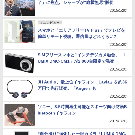
了」に焦点。シャープが“縦横無尽”販促
(2015/1/20)
ミニレビュー
スマホと「エリアフリーTV Plus」でテレビを
簡単リモート視聴。通信量はどれくらい?
(2015/1/20)
SIMフリースマホと1インチデジカメ融合、「L
UMIX DMC-CM1」が2,000台限定で発売
(2015/1/20)
JH Audio、最上位イヤフォン「Layla」を約36
万円で先行販売。「Angie」も
(2015/1/20)
ソニー、8.5時間再生可能なスポーツ向け防滴B
luetoothイヤフォン
(2015/1/20)
“自分撮り”強化した一眼カメラ「LUMIX DMC-