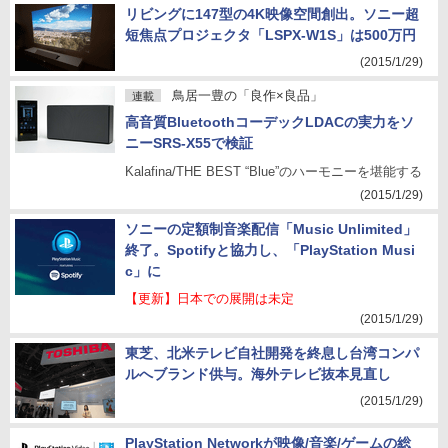
リビングに147型の4K映像空間創出。ソニー超
短焦点プロジェクタ「LSPX-W1S」は500万円
(2015/1/29)
鳥居一豊の「良作×良品」
連載
高音質BluetoothコーデックLDACの実力をソ
ニーSRS-X55で検証
Kalafina/THE BEST “Blue”のハーモニーを堪能する
(2015/1/29)
ソニーの定額制音楽配信「Music Unlimited」
終了。Spotifyと協力し、「PlayStation Musi
c」に
【更新】日本での展開は未定
(2015/1/29)
東芝、北米テレビ自社開発を終息し台湾コンパ
ルへブランド供与。海外テレビ抜本見直し
(2015/1/29)
PlayStation Networkが映像/音楽/ゲームの総