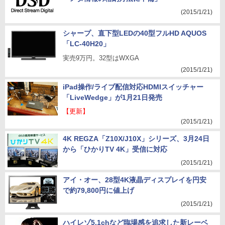
(2015/1/21)
シャープ、直下型LEDの40型フルHD AQUOS
「LC-40H20」
実売9万円。32型はWXGA
(2015/1/21)
iPad操作/ライブ配信対応HDMIスイッチャー
「LiveWedge」が1月21日発売
【更新】
(2015/1/21)
4K REGZA「Z10X/J10X」シリーズ、3月24日
から「ひかりTV 4K」受信に対応
(2015/1/21)
アイ・オー、28型4K液晶ディスプレイを円安
で約79,800円に値上げ
(2015/1/21)
ハイレゾ5.1chなど臨場感を追求した新レーベ