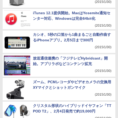
(2015/1/30)
iTunes 12.1提供開始。MacはYosemite通知セ
ンター対応、Windowsは完全64bit化
(2015/1/30)
カシオ、5秒の口笛から1曲まるごと自動作曲す
るiPhoneアプリ。2月5日まで300円
(2015/1/30)
放送通信連携の「フジテレビHybridcast」開
始。アプリラボなどコンテンツ拡充
(2015/1/30)
ズーム、PCMレコーダやビデオカメラの交換用
XYマイクとショットガンマイク
(2015/1/30)
クリスタル形状のハイブリッドイヤフォン「TT
POD T2」、2月4日発売で約19,000円