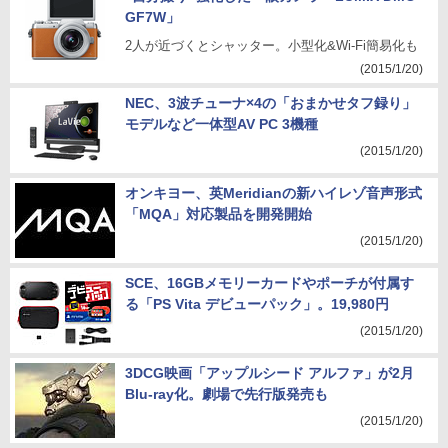
GF7W」
2人が近づくとシャッター。小型化&Wi-Fi簡易化も
(2015/1/20)
NEC、3波チューナ×4の「おまかせタフ録り」
モデルなど一体型AV PC 3機種
(2015/1/20)
オンキヨー、英Meridianの新ハイレゾ音声形式
「MQA」対応製品を開発開始
(2015/1/20)
SCE、16GBメモリーカードやポーチが付属す
る「PS Vita デビューパック」。19,980円
(2015/1/20)
3DCG映画「アップルシード アルファ」が2月
Blu-ray化。劇場で先行版発売も
(2015/1/20)