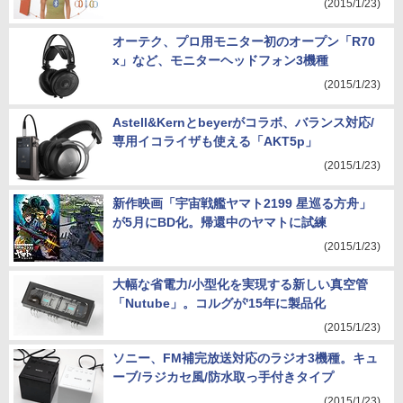
(2015/1/23)
オーテク、プロ用モニター初のオープン「R70
x」など、モニターヘッドフォン3機種
(2015/1/23)
Astell&Kernとbeyerがコラボ、バランス対応/
専用イコライザも使える「AKT5p」
(2015/1/23)
新作映画「宇宙戦艦ヤマト2199 星巡る方舟」
が5月にBD化。帰還中のヤマトに試練
(2015/1/23)
大幅な省電力/小型化を実現する新しい真空管
「Nutube」。コルグが'15年に製品化
(2015/1/23)
ソニー、FM補完放送対応のラジオ3機種。キュ
ーブ/ラジカセ風/防水取っ手付きタイプ
(2015/1/23)