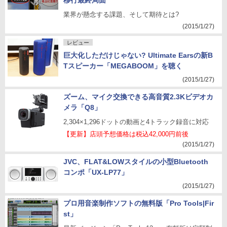
移行最終局面
業界が懸念する課題、そして期待とは?
(2015/1/27)
レビュー
巨大化しただけじゃない? Ultimate Earsの新B
Tスピーカー「MEGABOOM」を聴く
(2015/1/27)
ズーム、マイク交換できる高音質2.3Kビデオカ
メラ「Q8」
2,304×1,296ドットの動画と4トラック録音に対応
【更新】店頭予想価格は税込42,000円前後
(2015/1/27)
JVC、FLAT&LOWスタイルの小型Bluetooth
コンポ「UX-LP77」
(2015/1/27)
プロ用音楽制作ソフトの無料版「Pro Tools|Fir
st」