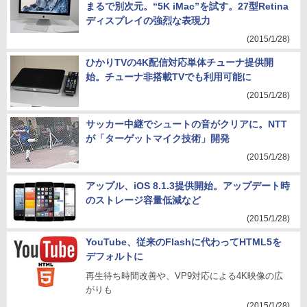
まるで別次元。“5K iMac”を試す。27型Retina
ディスプレイの強烈な表現力
(2015/1/28)
ひかりTVの4K配信対応単体チューナ提供開
始。チューナ非搭載TVでも利用可能に
(2015/1/28)
サッカー中継でシュートの音がクリアに。NTT
が「ターゲットマイク技術」開発
(2015/1/28)
アップル、iOS 8.1.3提供開始。アップデート時
のストレージ容量低減など
(2015/1/28)
YouTube、従来のFlashに代わってHTML5を
デフォルトに
再生待ち時間改善や、VP9対応による4K映像の広
がりも
(2015/1/28)