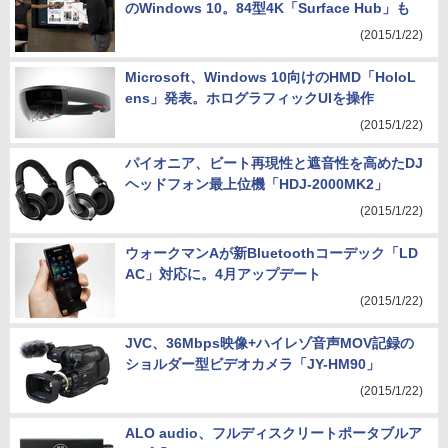
のWindows 10。84型4K「Surface Hub」も
(2015/1/22)
Microsoft、Windows 10向けのHMD「HoloL
ens」発表。ホログラフィックUIを操作
(2015/1/22)
パイオニア、ビート再現性と遮音性を高めたDJ
ヘッドフォン最上位機「HDJ-2000MK2」
(2015/1/22)
ウォークマンAが新Bluetoothコーデック「LD
AC」対応に。4月アップデート
(2015/1/22)
JVC、36Mbps映像+ハイレゾ音声MOV記録の
ショルダー型ビデオカメラ「JY-HM90」
(2015/1/22)
ALO audio、フルディスクリートポータブルア