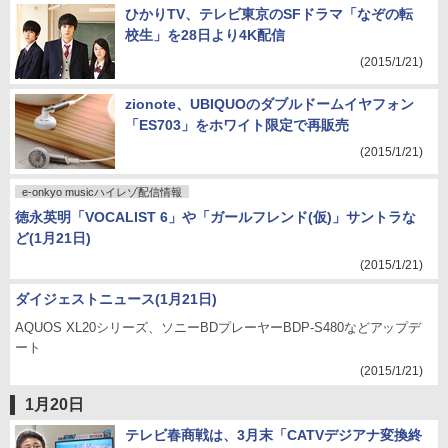
ひかりTV、テレビ東京のSFドラマ「なぞの転
校生」を28日より4K配信
(2015/1/21)
zionote、UBIQUOのダブルドームイヤフォン
「ES703」をホワイト限定で再販売
(2015/1/21)
e-onkyo musicハイレゾ配信情報
徳永英明「VOCALIST 6」や「ガールフレンド(仮)」サントラな
ど(1月21日)
(2015/1/21)
ダイジェストニュース(1月21日)
AQUOS XL20シリーズ、ソニーBDプレーヤーBDP-S480などアップデ
ート
(2015/1/21)
1月20日
テレビ春商戦は、3月末「CATVデジアナ変換終