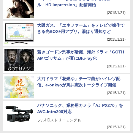
ル「HD Impression」配信開始
(2015/1/21)
大阪ガス、「エネファーム」をテレビで操作で
きる光BOX+用アプリ。湯はり通知など
(2015/1/21)
若きゴードン刑事が活躍、海外ドラマ「GOTH
AM/ゴッサム」が夏にBlu-ray化
(2015/1/21)
大河ドラマ「花燃ゆ」テーマ曲がハイレゾ配
信。e-onkyoが川井憲次トークライブ開催
(2015/1/21)
パナソニック、業務用カメラ「AJ-PX270」を
AVC-Intra200対応
フルHDストリーミングも
(2015/1/21)