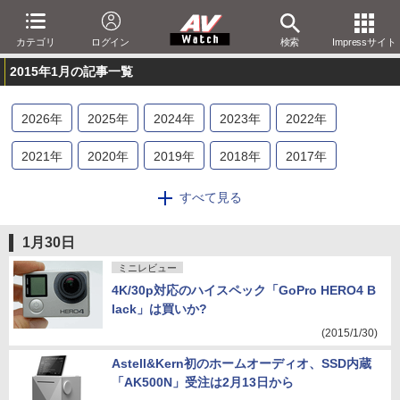
カテゴリ
ログイン
検索
Impressサイト
2015年1月の記事一覧
2026
年
2025
年
2024
年
2023
年
2022
年
2021
年
2020
年
2019
年
2018
年
2017
年
2016
年
2015
年
2014
年
2013
年
2012
年
すべて見る
2011
年
2010
年
2009
年
2008
年
2007
年
1月30日
2006
年
2005
年
2004
年
2003
年
2002
年
ミニレビュー
4K/30p対応のハイスペック「GoPro HERO4 B
2001
年
lack」は買いか?
(2015/1/30)
Astell&Kern初のホームオーディオ、SSD内蔵
「AK500N」受注は2月13日から