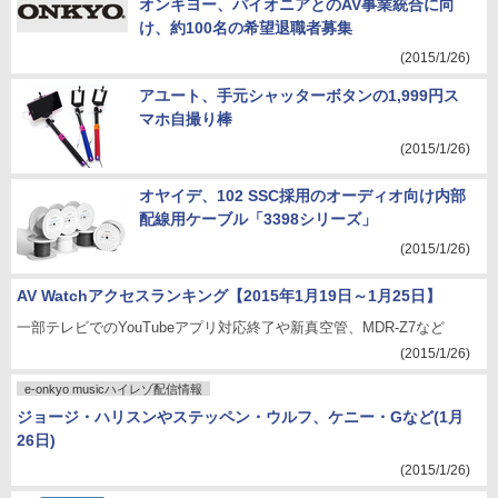
オンキヨー、パイオニアとのAV事業統合に向
け、約100名の希望退職者募集
(2015/1/26)
アユート、手元シャッターボタンの1,999円ス
マホ自撮り棒
(2015/1/26)
オヤイデ、102 SSC採用のオーディオ向け内部
配線用ケーブル「3398シリーズ」
(2015/1/26)
AV Watchアクセスランキング【2015年1月19日～1月25日】
一部テレビでのYouTubeアプリ対応終了や新真空管、MDR-Z7など
(2015/1/26)
e-onkyo musicハイレゾ配信情報
ジョージ・ハリスンやステッペン・ウルフ、ケニー・Gなど(1月
26日)
(2015/1/26)