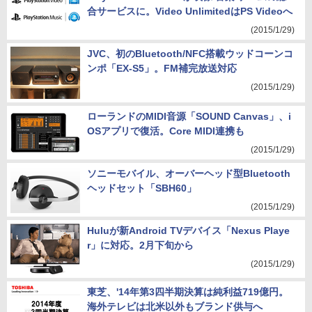
合サービスに。Video UnlimitedはPS Videoへ
(2015/1/29)
JVC、初のBluetooth/NFC搭載ウッドコーンコ
ンポ「EX-S5」。FM補完放送対応
(2015/1/29)
ローランドのMIDI音源「SOUND Canvas」、i
OSアプリで復活。Core MIDI連携も
(2015/1/29)
ソニーモバイル、オーバーヘッド型Bluetooth
ヘッドセット「SBH60」
(2015/1/29)
Huluが新Android TVデバイス「Nexus Playe
r」に対応。2月下旬から
(2015/1/29)
東芝、'14年第3四半期決算は純利益719億円。
海外テレビは北米以外もブランド供与へ