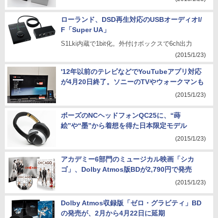
ローランド、DSD再生対応のUSBオーディオI/
F「Super UA」
S1Lki内蔵で1bit化。外付けボックスで6ch出力
(2015/1/23)
'12年以前のテレビなどでYouTubeアプリ対応
が4月20日終了。ソニーのTVやウォークマンも
(2015/1/23)
ボーズのNCヘッドフォンQC25に、“蒔
絵”や“墨”から着想を得た日本限定モデル
(2015/1/23)
アカデミー6部門のミュージカル映画「シカ
ゴ」、Dolby Atmos版BDが2,790円で発売
(2015/1/23)
Dolby Atmos収録版「ゼロ・グラビティ」BD
の発売が、2月から4月22日に延期