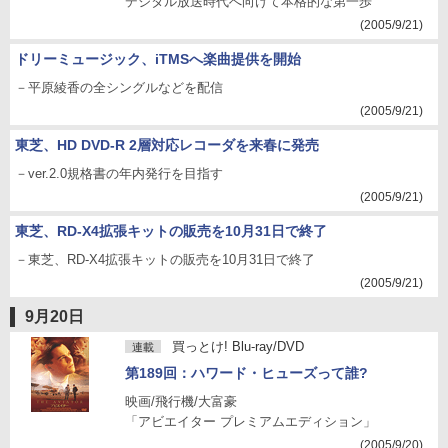
デジタル放送時代へ向けて本格的な第一歩
(2005/9/21)
ドリーミュージック、iTMSへ楽曲提供を開始
－平原綾香の全シングルなどを配信
(2005/9/21)
東芝、HD DVD-R 2層対応レコーダを来春に発売
－ver.2.0規格書の年内発行を目指す
(2005/9/21)
東芝、RD-X4拡張キットの販売を10月31日で終了
－東芝、RD-X4拡張キットの販売を10月31日で終了
(2005/9/21)
9月20日
買っとけ! Blu-ray/DVD
連載
第189回：ハワード・ヒューズって誰?
映画/飛行機/大富豪
「アビエイター プレミアムエディション」
(2005/9/20)