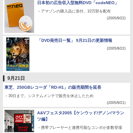
日本初の広告収入型無料DVD「codeNEO」
－アマゾンの購入品に添付。10万部を配布
(2005/9/22)
「DVD発売日一覧」 9月21日の更新情報
(2005/9/22)
9月21日
東芝、250GBレコーダ「RD-H1」の販売期間を延長
－30日まで。システムメンテで販売を休止したため
(2005/9/21)
A&Vフェスタ2005【ケンウッド/デノン/マラン
ツ編】
－携帯プレーヤーと連携可能なコンポが多数登場