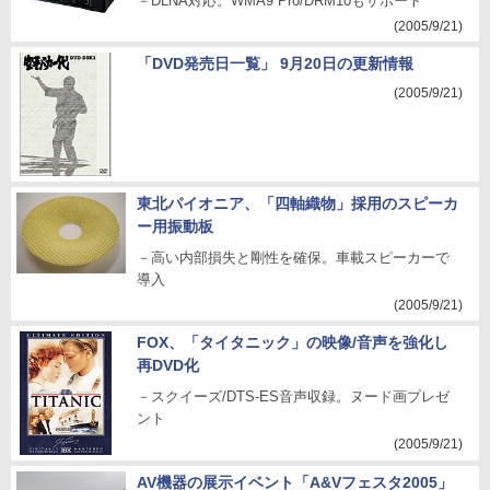
－DLNA対応。WMA9 Pro/DRM10もサポート
(2005/9/21)
「DVD発売日一覧」 9月20日の更新情報
(2005/9/21)
東北パイオニア、「四軸織物」採用のスピーカ
ー用振動板
－高い内部損失と剛性を確保。車載スピーカーで
導入
(2005/9/21)
FOX、「タイタニック」の映像/音声を強化し
再DVD化
－スクイーズ/DTS-ES音声収録。ヌード画プレゼ
ント
(2005/9/21)
AV機器の展示イベント「A&Vフェスタ2005」