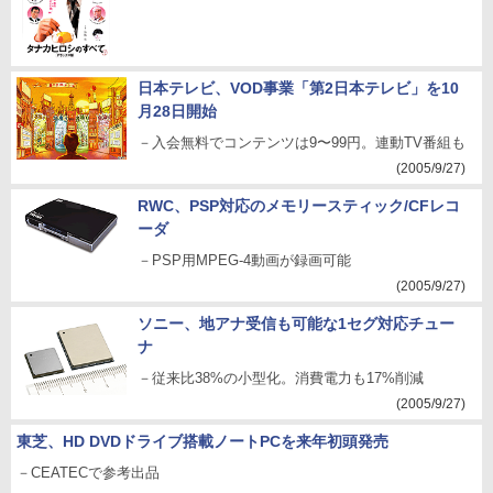
日本テレビ、VOD事業「第2日本テレビ」を10
月28日開始
－入会無料でコンテンツは9〜99円。連動TV番組も
(2005/9/27)
RWC、PSP対応のメモリースティック/CFレコ
ーダ
－PSP用MPEG-4動画が録画可能
(2005/9/27)
ソニー、地アナ受信も可能な1セグ対応チュー
ナ
－従来比38%の小型化。消費電力も17%削減
(2005/9/27)
東芝、HD DVDドライブ搭載ノートPCを来年初頭発売
－CEATECで参考出品