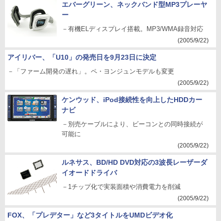
エバーグリーン、ネックバンド型MP3プレーヤ
ー
－有機ELディスプレイ搭載。MP3/WMA録音対応
(2005/9/22)
アイリバー、「U10」の発売日を9月23日に決定
－「ファーム開発の遅れ」。ペ・ヨンジュンモデルも変更
(2005/9/22)
ケンウッド、iPod接続性を向上したHDDカー
ナビ
－別売ケーブルにより、ビーコンとの同時接続が
可能に
(2005/9/22)
ルネサス、BD/HD DVD対応の3波長レーザーダ
イオードドライバ
－1チップ化で実装面積や消費電力を削減
(2005/9/22)
FOX、「プレデター」など3タイトルをUMDビデオ化