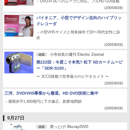
－DVD-R DLへのムーブに対応。フルHD GUI搭載
(2005/9/28)
パイオニア、小型でデザイン志向のハイブリッ
ドレコーダ
－小型VHSサイズと簡単操作で20〜30代女性に訴
求
(2005/9/28)
小寺信良の週刊 Electric Zooma!
連載
第222回：今度こそ本気? 松下 SDカードムービ
ー「SDR-S100」
〜 3CCD搭載で世界最小のビデオカメラ 〜
(2005/9/28)
三洋、DVD/VHS事業から撤退。HD DVD技術に集中
－通期赤字1,400億円に下方修正。創業地閉鎖
(2005/9/28)
9月27日
買っとけ! Blu-ray/DVD
連載