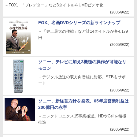
－FOX、「プレデター」など3タイトルをUMDビデオ化
(2005/9/22)
FOX、名画DVDシリーズの新ラインナップ
－「史上最大の作戦」など計14タイトルが各4,179
円
(2005/9/22)
ソニー、テレビに加え3機種の操作が可能なリ
モコン
－デジタル放送の双方向番組に対応。STBもサポ
ート
(2005/9/22)
ソニー、新経営方針を発表。05年度営業利益は
200億円の赤字
－エレクトロニクス15事業撤退。HDやCellを積極
推進
(2005/9/22)