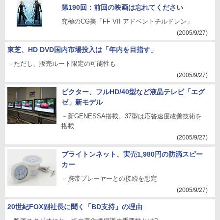
第190回：前回の映画は忘れてください
究極のCG美「FF VII アドベントチルドレン」
(2005/9/27)
東芝、HD DVD国内市場投入は「年内を目指す」
－ただし、販売ルート限定の可能性も
(2005/9/27)
ビクター、フルHD/40型など液晶テレビ「エグ
ゼ」新モデル
－新GENESSA搭載。37型は応答速度改善技術を
搭載
(2005/9/27)
ブライトンネット、実売1,980円の防滴スピー
カー
－携帯プレーヤーとの接続を想定
(2005/9/27)
20世紀FOX副社長に聞く「BD支持」の理由