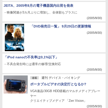
JEITA、2005年8月の電子機器国内出荷を発表
－映像関連が3カ月ぶりに増加し、全体額もプラスに
(2005/9/30)
「DVD発売日一覧」 9月29日の更新情報
(2005/9/30)
「iPod nanoの不良率は0,1%以下」
－不具合発生時には通常の修理/交換対応
(2005/9/30)
週刊 デバイス・バイキング
連載
ポータブルビデオの決定打となるか?
VGA液晶/30GB HDD搭載のマルチメディアプレー
ヤー
クリエイティブメディア 「Zen Vision」
(2005/9/30)