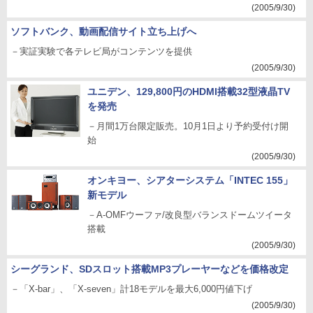
(2005/9/30)
ソフトバンク、動画配信サイト立ち上げへ
－実証実験で各テレビ局がコンテンツを提供
(2005/9/30)
ユニデン、129,800円のHDMI搭載32型液晶TV
を発売
－月間1万台限定販売。10月1日より予約受付け開
始
(2005/9/30)
オンキヨー、シアターシステム「INTEC 155」
新モデル
－A-OMFウーファ/改良型バランスドームツイータ
搭載
(2005/9/30)
シーグランド、SDスロット搭載MP3プレーヤーなどを価格改定
－「X-bar」、「X-seven」計18モデルを最大6,000円値下げ
(2005/9/30)