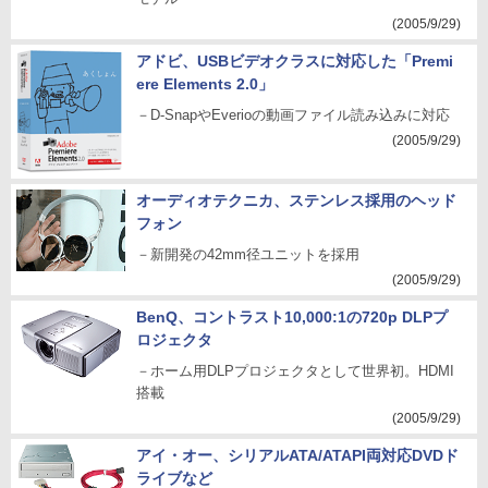
(2005/9/29)
アドビ、USBビデオクラスに対応した「Premi
ere Elements 2.0」
－D-SnapやEverioの動画ファイル読み込みに対応
(2005/9/29)
オーディオテクニカ、ステンレス採用のヘッド
フォン
－新開発の42mm径ユニットを採用
(2005/9/29)
BenQ、コントラスト10,000:1の720p DLPプ
ロジェクタ
－ホーム用DLPプロジェクタとして世界初。HDMI
搭載
(2005/9/29)
アイ・オー、シリアルATA/ATAPI両対応DVDド
ライブなど