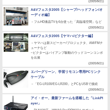
(2005/9/21)
A&Vフェスタ2005【シャープ/ヘッドフォン/オ
ーディオ編】
－フルHD液晶TVを6台使った「高臨場空間」など
(2005/9/21)
A&Vフェスタ2005【ヤマハ/ビクター編】
－ヤマハは新スピーカー/プロジェクタ、AM/FMチ
ューナなど
−ビクターはバイアンプ駆動のウッドコーンコンポ
を出展
(2005/9/21)
エバーグリーン、学習リモコン専用PCリンク
ケーブル
－「EG-LR100/EG-LR200」とPCをUSBで接続
(2005/9/21)
アイ・オー、最新ファームを搭載した「LinkPl
ayer」