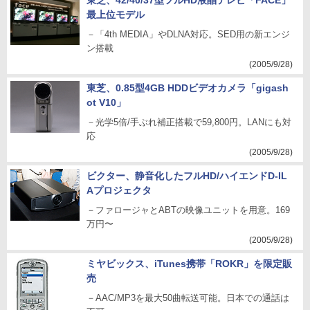
東芝、42/40/37型フルHD液晶テレビ「FACE」
最上位モデル
－「4th MEDIA」やDLNA対応。SED用の新エンジ
ン搭載
(2005/9/28)
東芝、0.85型4GB HDDビデオカメラ「gigash
ot V10」
－光学5倍/手ぶれ補正搭載で59,800円。LANにも対
応
(2005/9/28)
ビクター、静音化したフルHD/ハイエンドD-IL
Aプロジェクタ
－ファロージャとABTの映像ユニットを用意。169
万円〜
(2005/9/28)
ミヤビックス、iTunes携帯「ROKR」を限定販
売
－AAC/MP3を最大50曲転送可能。日本での通話は