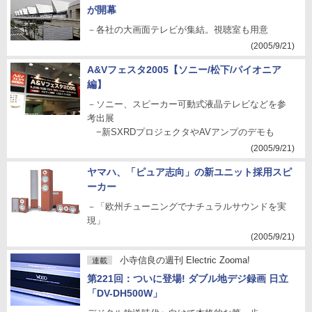
が開幕
－各社の大画面テレビが集結。視聴室も用意
(2005/9/21)
A&Vフェスタ2005【ソニー/松下/パイオニア
編】
－ソニー、スピーカー可動式液晶テレビなどを参
考出展
−新SXRDプロジェクタやAVアンプのデモも
(2005/9/21)
ヤマハ、「ピュア志向」の新ユニット採用スピ
ーカー
－「欧州チューニングでナチュラルサウンドを実
現」
(2005/9/21)
小寺信良の週刊 Electric Zooma!
連載
第221回：ついに登場! ダブル地デジ録画 日立
「DV-DH500W」