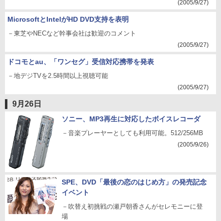
(2005/9/27)
MicrosoftとIntelがHD DVD支持を表明
－東芝やNECなど幹事会社は歓迎のコメント
(2005/9/27)
ドコモとau、「ワンセグ」受信対応携帯を発表
－地デジTVを2.5時間以上視聴可能
(2005/9/27)
9月26日
ソニー、MP3再生に対応したボイスレコーダ
－音楽プレーヤーとしても利用可能。512/256MB
(2005/9/26)
SPE、DVD「最後の恋のはじめ方」の発売記念
イベント
－吹替え初挑戦の瀬戸朝香さんがセレモニーに登
場