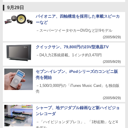
9月29日
パイオニア、四軸構造を採用した車載スピーカ
ーなど
－スーパーツイータやカーDVDなど計9モデル
(2005/9/29)
クイックサン、79,800円の23V型液晶TV
－D4入力2系統搭載。1インチ約3,470円
(2005/9/29)
セブン-イレブン、iPodシリーズのコンビニ販
売を開始
－1,500/3,000円の「iTunes Music Card」も独自販
売
(2005/9/29)
シャープ、地デジダブル録画など新ハイビジョ
ンレコーダ
－「ハイビジョンダブレコ」、「1秒起動」など4
モデル