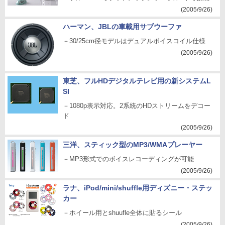
(2005/9/26)
ハーマン、JBLの車載用サブウーファ
－30/25cm径モデルはデュアルボイスコイル仕様
(2005/9/26)
東芝、フルHDデジタルテレビ用の新システムL
SI
－1080p表示対応。2系統のHDストリームをデコー
ド
(2005/9/26)
三洋、スティック型のMP3/WMAプレーヤー
－MP3形式でのボイスレコーディングが可能
(2005/9/26)
ラナ、iPod/mini/shuffle用ディズニー・ステッ
カー
－ホイール用とshuufle全体に貼るシール
(2005/9/26)