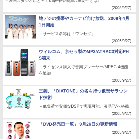
－映画スタジオにとっての著作権保護の重要性とは?
(2005/9/27)
地デジの携帯やカーナビ向け放送、2006年4月
1日開始
－サービス名称は「ワンセグ」
(2005/9/27)
ウィルコム、京セラ製のMP3/ATRAC3対応PH
S端末
－ライセンス購入で音楽プレーヤー/MPEG-4機能
を追加
(2005/9/27)
三菱、「DIATONE」の名を持つ仮想サラウン
ド技術
－低負荷で安価なDSPで実現可能。液晶TVへ搭載
(2005/9/27)
「DVD発売日一覧」 9月26日の更新情報
(2005/9/27)