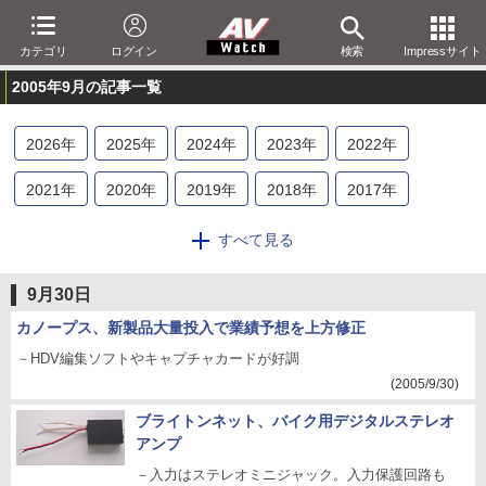
カテゴリ
ログイン
検索
Impressサイト
2005年9月の記事一覧
2026
年
2025
年
2024
年
2023
年
2022
年
2021
年
2020
年
2019
年
2018
年
2017
年
2016
年
2015
年
2014
年
2013
年
2012
年
すべて見る
2011
年
2010
年
2009
年
2008
年
2007
年
9月30日
2006
年
2005
年
2004
年
2003
年
2002
年
カノープス、新製品大量投入で業績予想を上方修正
－HDV編集ソフトやキャプチャカードが好調
2001
年
(2005/9/30)
ブライトンネット、バイク用デジタルステレオ
アンプ
－入力はステレオミニジャック。入力保護回路も