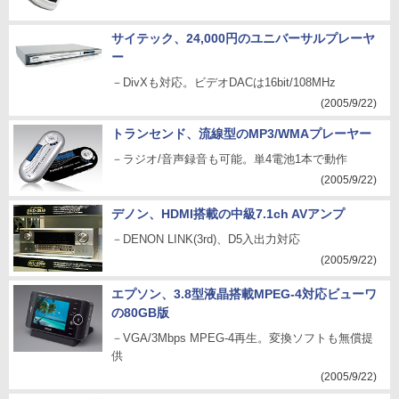
サイテック、24,000円のユニバーサルプレーヤ
ー
－DivXも対応。ビデオDACは16bit/108MHz
(2005/9/22)
トランセンド、流線型のMP3/WMAプレーヤー
－ラジオ/音声録音も可能。単4電池1本で動作
(2005/9/22)
デノン、HDMI搭載の中級7.1ch AVアンプ
－DENON LINK(3rd)、D5入出力対応
(2005/9/22)
エプソン、3.8型液晶搭載MPEG-4対応ビューワ
の80GB版
－VGA/3Mbps MPEG-4再生。変換ソフトも無償提
供
(2005/9/22)