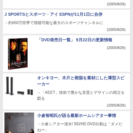
(2005/9/26)
J SPORTSとスポーツ・アイ ESPNが11月1日に合併
－約650万世帯で視聴可能な最大のスポーツチャンネルに
(2005/9/26)
「DVD発売日一覧」 9月22日の更新情報
(2005/9/26)
オンキヨー、木片と樹脂を素材にした薄型スピ
ーカー
－「AEET」技術で豊かな音質とデザインの両立を
図る
(2005/9/26)
小倉智昭氏が語る最新ホームシアター事情
－小倉シアター浸水! BD/HD DVD分裂は「ダメだ
ねー」