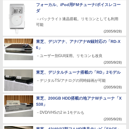
フォーカル、iPod用FMチューナ/ボイスレコー
ダ
－バックライト液晶搭載。リモコンとしても利用
可能
(2005/9/28)
東芝、デジ/アナ、アナ/アナW録対応の「RD-X
6」
－ユーザー別GUI採用。リモコンも改良
(2005/9/28)
東芝、デジタルチューナ搭載の「RD」2モデル
－デジタルTS/アナログの同時録画が可能
(2005/9/28)
東芝、200GB HDD搭載の地アナWチューナ「X
S38」
－DVD/VHSの2 in 1モデルも
(2005/9/28)