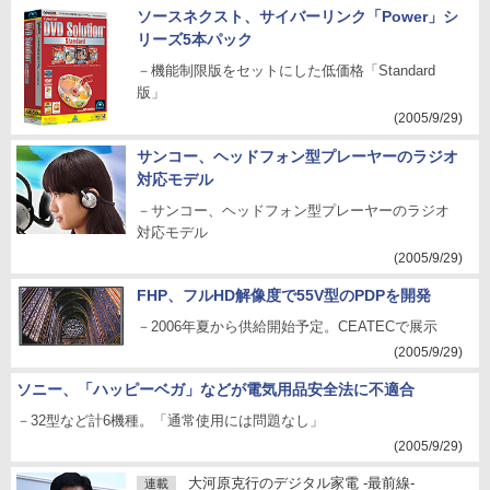
ソースネクスト、サイバーリンク「Power」シ
リーズ5本パック
－機能制限版をセットにした低価格「Standard
版」
(2005/9/29)
サンコー、ヘッドフォン型プレーヤーのラジオ
対応モデル
－サンコー、ヘッドフォン型プレーヤーのラジオ
対応モデル
(2005/9/29)
FHP、フルHD解像度で55V型のPDPを開発
－2006年夏から供給開始予定。CEATECで展示
(2005/9/29)
ソニー、「ハッピーベガ」などが電気用品安全法に不適合
－32型など計6機種。「通常使用には問題なし」
(2005/9/29)
大河原克行のデジタル家電 -最前線-
連載