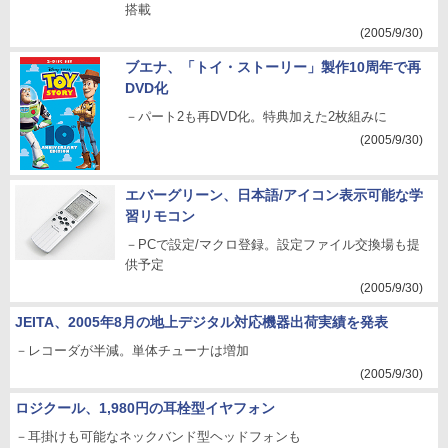
搭載
(2005/9/30)
ブエナ、「トイ・ストーリー」製作10周年で再
DVD化
－パート2も再DVD化。特典加えた2枚組みに
(2005/9/30)
エバーグリーン、日本語/アイコン表示可能な学
習リモコン
－PCで設定/マクロ登録。設定ファイル交換場も提
供予定
(2005/9/30)
JEITA、2005年8月の地上デジタル対応機器出荷実績を発表
－レコーダが半減。単体チューナは増加
(2005/9/30)
ロジクール、1,980円の耳栓型イヤフォン
－耳掛けも可能なネックバンド型ヘッドフォンも