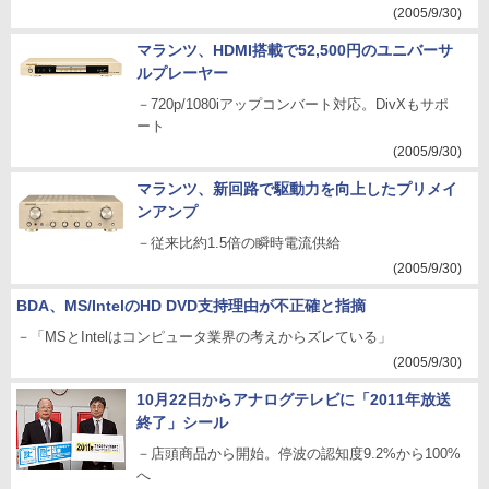
(2005/9/30)
マランツ、HDMI搭載で52,500円のユニバーサ
ルプレーヤー
－720p/1080iアップコンバート対応。DivXもサポ
ート
(2005/9/30)
マランツ、新回路で駆動力を向上したプリメイ
ンアンプ
－従来比約1.5倍の瞬時電流供給
(2005/9/30)
BDA、MS/IntelのHD DVD支持理由が不正確と指摘
－「MSとIntelはコンピュータ業界の考えからズレている」
(2005/9/30)
10月22日からアナログテレビに「2011年放送
終了」シール
－店頭商品から開始。停波の認知度9.2%から100%
へ