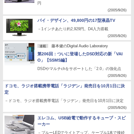
円
(2005/9/26)
バイ・デザイン、49,800円の17型液晶TV
－1インチあたり約2,929円。D4入力搭載
(2005/9/26)
藤本健のDigital Audio Laboratory
連載
第206回：ついに登場したDSD対応の新「VAI
O」【SSMS編】
DSDやマルチchをサポートした「2.0」の強化点
(2005/9/26)
ドコモ、ラジオ搭載携帯電話「ラジデン」発売日を10月1日に決
定
－ドコモ、ラジオ搭載携帯電話「ラジデン」発売日を10月1日に決定
(2005/9/26)
エレコム、USB給電で動作するキューブ・スピ
ーカー
－ブルーLEDでライトアップ。ケーブル1本で接続