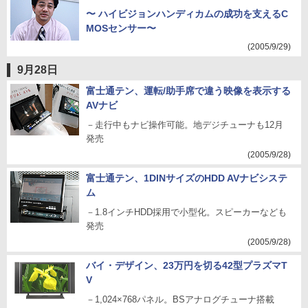
〜 ハイビジョンハンディカムの成功を支えるC
MOSセンサー〜
(2005/9/29)
9月28日
富士通テン、運転/助手席で違う映像を表示する
AVナビ
－走行中もナビ操作可能。地デジチューナも12月
発売
(2005/9/28)
富士通テン、1DINサイズのHDD AVナビシステ
ム
－1.8インチHDD採用で小型化。スピーカーなども
発売
(2005/9/28)
バイ・デザイン、23万円を切る42型プラズマT
V
－1,024×768パネル。BSアナログチューナ搭載