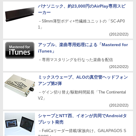
パナソニック、約23,000円のAirPlay専用スピ
ーカー
－59mm薄型ボディ+竹繊維ユニットの「SC-AP0
1」
(2012/2/22)
アップル、楽曲専用処理による「Mastered for
iTunes」
－専用マスタリングを行なった楽曲を配信
(2012/2/22)
ミックスウェーブ、ALOの真空管ヘッドフォン
アンプ第2弾
－ゲイン切り替え/駆動時間延長「The Continental
V2」
(2012/2/22)
シャープとNTT西、イオンが共同でAndroidタ
ブレット発売
－FeliCaリーダー搭載/家族向け。GALAPAGOS S