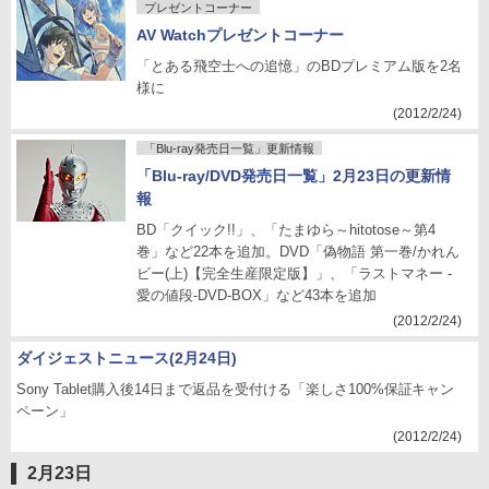
プレゼントコーナー
AV Watchプレゼントコーナー
「とある飛空士への追憶」のBDプレミアム版を2名
様に
(2012/2/24)
「Blu-ray発売日一覧」更新情報
「Blu-ray/DVD発売日一覧」2月23日の更新情
報
BD「クイック!!」、「たまゆら～hitotose～第4
巻」など22本を追加。DVD「偽物語 第一巻/かれん
ビー(上)【完全生産限定版】」、「ラストマネー -
愛の値段-DVD-BOX」など43本を追加
(2012/2/24)
ダイジェストニュース(2月24日)
Sony Tablet購入後14日まで返品を受付ける「楽しさ100%保証キャン
ペーン」
(2012/2/24)
2月23日