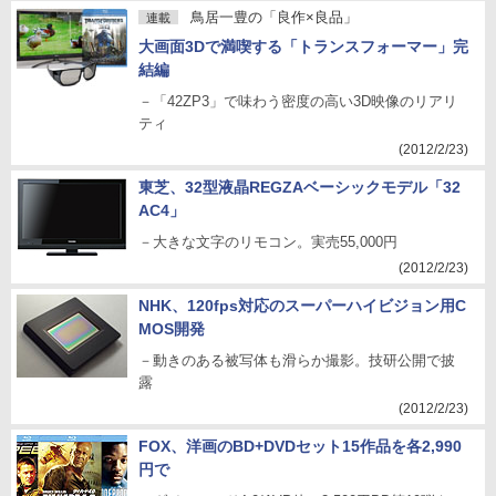
鳥居一豊の「良作×良品」
連載
大画面3Dで満喫する「トランスフォーマー」完
結編
－「42ZP3」で味わう密度の高い3D映像のリアリ
ティ
(2012/2/23)
東芝、32型液晶REGZAベーシックモデル「32
AC4」
－大きな文字のリモコン。実売55,000円
(2012/2/23)
NHK、120fps対応のスーパーハイビジョン用C
MOS開発
－動きのある被写体も滑らか撮影。技研公開で披
露
(2012/2/23)
FOX、洋画のBD+DVDセット15作品を各2,990
円で