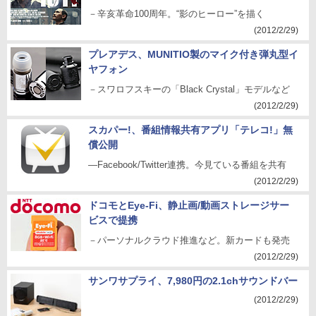
－辛亥革命100周年。“影のヒーロー”を描く
(2012/2/29)
プレアデス、MUNITIO製のマイク付き弾丸型イ
ヤフォン
－スワロフスキーの「Black Crystal」モデルなど
(2012/2/29)
スカパー!、番組情報共有アプリ「テレコ!」無
償公開
―Facebook/Twitter連携。今見ている番組を共有
(2012/2/29)
ドコモとEye-Fi、静止画/動画ストレージサー
ビスで提携
－パーソナルクラウド推進など。新カードも発売
(2012/2/29)
サンワサプライ、7,980円の2.1chサウンドバー
(2012/2/29)