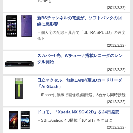
TOREも
(2012/2/22)
新BSチャンネルの電波が、ソフトバンクの回
線に悪影響
－個人宅の配線不具合で「ULTRA SPEED」の速度
低下
(2012/2/22)
スカパー! 光、Wチューナ搭載レコーダのレン
タル開始
(2012/2/22)
日立マクセル、無線LAN内蔵SDカードリーダ
「AirStash」
－iPhoneに無線で画像/動画転送。8台から同時接続
(2012/2/22)
ドコモ、「Xperia NX SO-02D」を24日発売
－SBはAndroid 4.0搭載「104SH」を同日に
(2012/2/22)