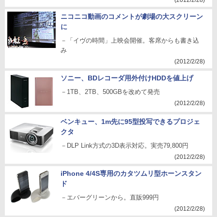
(2012/2/28)
ニコニコ動画のコメントが劇場の大スクリーン
に
－「イヴの時間」上映会開催。客席からも書き込
み
(2012/2/28)
ソニー、BDレコーダ用外付けHDDを値上げ
－1TB、2TB、500GBを改めて発売
(2012/2/28)
ベンキュー、1m先に95型投写できるプロジェ
クタ
－DLP Link方式の3D表示対応。実売79,800円
(2012/2/28)
iPhone 4/4S専用のカタツムリ型ホーンスタン
ド
－エバーグリーンから。直販999円
(2012/2/28)