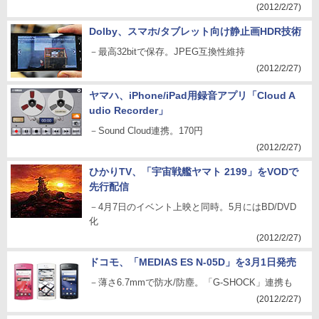
(2012/2/27)
Dolby、スマホ/タブレット向け静止画HDR技術
－最高32bitで保存。JPEG互換性維持
(2012/2/27)
ヤマハ、iPhone/iPad用録音アプリ「Cloud A
udio Recorder」
－Sound Cloud連携。170円
(2012/2/27)
ひかりTV、「宇宙戦艦ヤマト 2199」をVODで
先行配信
－4月7日のイベント上映と同時。5月にはBD/DVD
化
(2012/2/27)
ドコモ、「MEDIAS ES N-05D」を3月1日発売
－薄さ6.7mmで防水/防塵。「G-SHOCK」連携も
(2012/2/27)