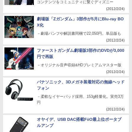
コンテンツをコミュニティに繋ぐディズニー
(2012/2/24)
劇場版「Zガンダム」3部作が5月にBlu-ray BO
X化
－劇場パンフや解説書同梱で22,050円。単品版も
(2012/2/24)
ファーストガンダム劇場版3部作のDVDが3,000
円で再販
－オリジナル音声収録&HDプレミアムマスター版
(2012/2/24)
パナソニック、3Dメガネ装着対応の無線ヘッド
フォン
－柔軟なイヤーパッド採用、153g軽量化。実売3万
円
(2012/2/24)
オヤイデ、USB DAC搭載FiiO最上位ポータブ
ルアンプ