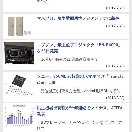
で発売
(2012/2/23)
マスプロ、薄型壁面用地デジアンテナに新色
(2012/2/23)
エプソン、最上位プロジェクタ「EH-R4000」
を23日発売
－'10年9月発表の2D最高画質モデル
(2012/2/23)
ソニー、350Mbps転送のスマホ向け「Transfe
rJet」LSI
－受信感度/消費電力改善。Android版SDKも提供
(2012/2/23)
民生機器出荷額が半年連続でマイナス。JEITA
発表
－BDプレーヤー、カーAVCやラジオなどはプラス
傾向