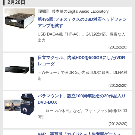
2月20日
藤本健のDigital Audio Laboratory
連載
第495回:フォステクスのDSD対応ヘッドフォン
アンプを試す
USB DAC搭載「HP-A8」。24/192対応、豊富な入
出力
(2012/2/20)
日立マクセル、内蔵HDDを500GBにしたiVDR
レコーダ
－WチューナでiVDR-Sか内蔵HDDに録画。DLNA対
応
(2012/2/20)
パラマウント、設立100周年記念の20作品入り
DVD-BOX
－「ローマの休日」など。フォトブック同梱/18,00
0円
(2012/2/20)
VAP、実写版「カイジ2 ～人生奪回ゲーム～」