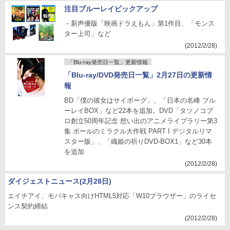
注目ブルーレイピックアップ
－新声優版「映画ドラえもん」第1作目、「モンス
ター上司」など
(2012/2/28)
「Blu-ray発売日一覧」更新情報
「Blu-ray/DVD発売日一覧」2月27日の更新情
報
BD「僕の彼女はサイボーグ」、「日本の名峰 ブル
ーレイBOX」など22本を追加。DVD「タツノコプ
ロ創立50周年記念 想い出のアニメライブラリー第3
集 ポールのミラクル大作戦 PART I デジタルリマ
スター版」、「織姫の祈りDVD-BOX1」など30本
を追加
(2012/2/28)
ダイジェストニュース(2月28日)
エイチアイ、モバキャス向けHTML5対応「W10ブラウザー」のライセ
ンス契約締結
(2012/2/28)