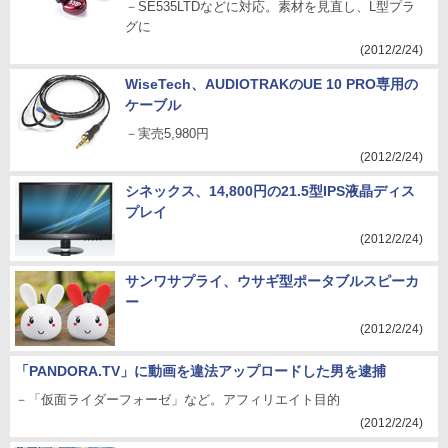
－SE535LTDなどに対応。素材を見直し、L型プラ
グに
(2012/2/24)
WiseTech、AUDIOTRAKのUE 10 PRO専用の
ケーブル
－実売5,980円
(2012/2/24)
シネックス、14,800円の21.5型IPS液晶ディス
プレイ
(2012/2/24)
サンワサプライ、ウサギ型ポータブルスピーカ
ー
(2012/2/24)
「PANDORA.TV」に動画を違法アップロードした男を逮捕
－「仮面ライダーフォーゼ」など。アフィリエイト目的
(2012/2/24)