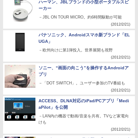
ハーマン、JBLブランドの小型ポータブルスピ
ーカー
－JBL ON TOUR MICRO。約6時間駆動が可能
(2012/2/21)
パナソニック、Androidスマホ新ブランド「EL
UGA」
－欧州向けに第1弾投入。世界展開も視野
(2012/2/21)
ソニー、“画面の向こう”を操作するAndroidア
プリ
－「DOT SWITCH」。ユーザー参加のTV番組も
(2012/2/21)
ACCESS、DLNA対応のiPad/PCアプリ「Medi
aPilot」を公開
－LAN内の機器で動画/音楽を共有。TVなど家電向
けも
(2012/2/21)