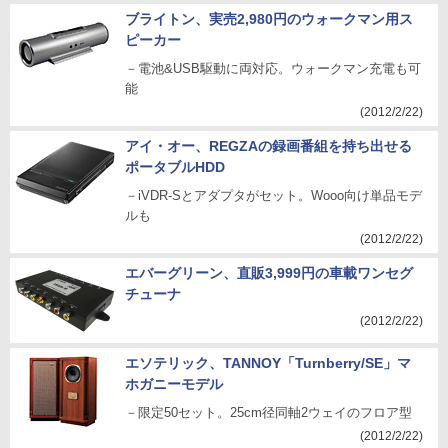
ブライトン、実売2,980円のウォークマン用ス
ピーカー
－電池&USB駆動に両対応。ウォークマン充電も可
能
(2012/2/22)
アイ・オー、REGZAの録画番組を持ち出せる
ポータブルHDD
－iVDR-Sとアダプタがセット。Wooo向け単品モデ
ルも
(2012/2/22)
エバーグリーン、直販3,999円の車載ワンセグ
チューナ
(2012/2/22)
エソテリック、TANNOY「Turnberry/SE」マ
ホガニーモデル
－限定50セット。25cm径同軸2ウェイのフロア型
(2012/2/22)