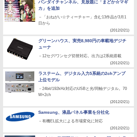
バンダイチャンネル、見放題に「まどか☆マギ
カ」を追加
－「おねがい☆ティーチャー」含む13作品が3月1
日から
(2012/2/21)
グリーンハウス、実売8,980円の車載地デジチ
ューナ
－12セグ/ワンセグ切替対応。出力は2系統搭載
(2012/2/21)
ラステーム、デジタル入力5系統の2chアンプ
上位モデル
－24bit/192kHz対応のUSBと光/同軸デジタル。70
W×2ch
(2012/2/21)
Samsung、液晶パネル事業を分社化
－有機EL拡大による市場変化に対応
(2012/2/21)