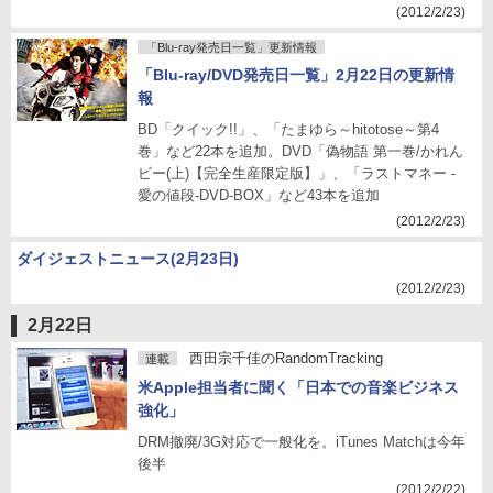
(2012/2/23)
「Blu-ray発売日一覧」更新情報
「Blu-ray/DVD発売日一覧」2月22日の更新情
報
BD「クイック!!」、「たまゆら～hitotose～第4
巻」など22本を追加。DVD「偽物語 第一巻/かれん
ビー(上)【完全生産限定版】」、「ラストマネー -
愛の値段-DVD-BOX」など43本を追加
(2012/2/23)
ダイジェストニュース(2月23日)
(2012/2/23)
2月22日
西田宗千佳のRandomTracking
連載
米Apple担当者に聞く「日本での音楽ビジネス
強化」
DRM撤廃/3G対応で一般化を。iTunes Matchは今年
後半
(2012/2/22)