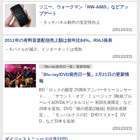
ソニー、ウォークマン「NW-A865」などアッ
プデート
－タッチパネル動作の安定性向上
(2012/2/22)
2011年の有料音楽配信売上額は前年比84%。RIAJ発表
－モバイルが減少。インターネットは増加
(2012/2/22)
「Blu-ray発売日一覧」更新情報
「Blu-ray/DVD発売日一覧」2月21日の更新情
報
BD「ロックの殿堂 25周年アニバーサリーコンサー
ト」、「サウンド・オブ・ミュージック 3枚組ブル
ーレイ&DVD&デジタルコピー 初回生産限定」など
29本を追加。DVD「猿の惑星(2枚組) 初回生産限
定」、「モンパルナスの灯 【HDマスター】 DV
D」など33本を追加
(2012/2/22)
ダイジェストニュース(2月22日)