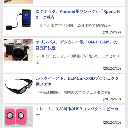
ロジテック、Android用ワンセグが「Xperia N
X」に対応
－スマホ用アプリ公開。USB接続で視聴/録画
(2012/2/29)
オリンパス、デジタル一眼「OM-D E-M5」の
発売日決定
－3月31日に。フルHD動画/EVF/防滴。アクセサリ
も
(2012/2/29)
ルックイースト、DLP-Linkの3Dプロジェクタ
用メガネ
－実売3,980円。国内外のプロジェクタに対応
(2012/2/29)
エレコム、3,360円のUSBコンパクトスピーカ
ー
(2012/2/29)