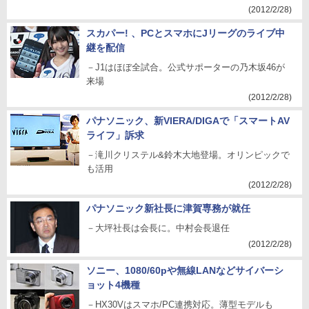
(2012/2/28)
スカパー! 、PCとスマホにJリーグのライブ中
継を配信
－J1はほぼ全試合。公式サポーターの乃木坂46が
来場
(2012/2/28)
パナソニック、新VIERA/DIGAで「スマートAV
ライフ」訴求
－滝川クリステル&鈴木大地登場。オリンピックで
も活用
(2012/2/28)
パナソニック新社長に津賀専務が就任
－大坪社長は会長に。中村会長退任
(2012/2/28)
ソニー、1080/60pや無線LANなどサイバーシ
ョット4機種
－HX30Vはスマホ/PC連携対応。薄型モデルも