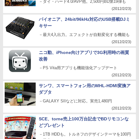
－ダイ・ハード4.0/AVP他。2,500円BD第19弾も
(2012/2/23)
パイオニア、24bit/96kHz対応のUSB搭載DJミ
キサー
－最大4入出力。エフェクトが自動変化する機能も
(2012/2/23)
ニコ動、iPhone向けアプリで3G利用時の画質
改善
－PS Vita用アプリも機能強化アップデート
(2012/2/23)
サンワ、スマートフォン用のMHL-HDMI変換ア
ダプタ
－GALAXY SIIなどに対応。実売1,480円
(2012/2/23)
SCE、torne売上100万台記念でBDリモコンな
どプレゼント
－1TB HDDも。トルネフのデザインテーマを100円