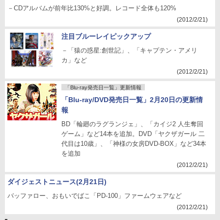
－CDアルバムが前年比130%と好調。レコード全体も120%
(2012/2/21)
注目ブルーレイピックアップ
－「猿の惑星:創世記」、「キャプテン・アメリ
カ」など
(2012/2/21)
「Blu-ray発売日一覧」更新情報
「Blu-ray/DVD発売日一覧」2月20日の更新情
報
BD「輪廻のラグランジェ」、「カイジ2 人生奪回
ゲーム」など14本を追加。DVD「ヤクザガール 二
代目は10歳」、「神様の女房DVD-BOX」など34本
を追加
(2012/2/21)
ダイジェストニュース(2月21日)
バッファロー、おもいでばこ「PD-100」ファームウェアなど
(2012/2/21)