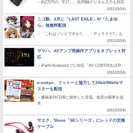
－約2万円の「E17」。光/同軸デジタル入力も対応
(2012/2/24)
ニコ動、3月に「LAST EXILE」や「たまゆ
ら」他無料配信
－「これはゾンビですか?」、「デュラララ!!」も
(2012/2/24)
ヤマハ、AVアンプ用操作アプリをタブレット対
応
－iPadやAndroidタブに対応「AV CONTROLLER」
(2012/2/24)
e-onkyo、リットーと協力して24bit/96kHzマ
スターを配信
－書籍添付CD用に制作した音源。低音の限界を追
求
(2012/2/24)
サエク、Shure「SEシリーズ」にレッドの交換
ケーブル