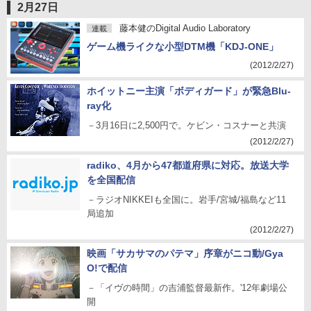
2月27日
藤本健のDigital Audio Laboratory
連載
ゲーム機ライクな小型DTM機「KDJ-ONE」
(2012/2/27)
ホイットニー主演「ボディガード」が緊急Blu-
ray化
－3月16日に2,500円で。ケビン・コスナーと共演
(2012/2/27)
radiko、4月から47都道府県に対応。放送大学
を全国配信
－ラジオNIKKEIも全国に。岩手/宮城/福島など11
局追加
(2012/2/27)
映画「サカサマのパテマ」序章がニコ動/Gya
O!で配信
－「イヴの時間」の吉浦監督最新作。'12年劇場公
開