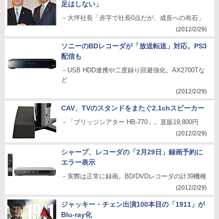
足はしない」
－大坪社長「赤字で社長0点だが、成長への布石」
(2012/2/29)
ソニーのBDレコーダが「放送転送」対応。PS3
配信も
－USB HDD連携や二度録り回避強化。AX2700Tな
ど
(2012/2/29)
CAV、TVのスタンドをまたぐ2.1chスピーカー
－「ブリッジシアター HB-770」。直販19,800円
(2012/2/29)
シャープ、レコーダの「2月29日」録画予約に
エラー表示
－実際は正常に録画。BD/DVDレコーダの計39機種
(2012/2/29)
ジャッキー・チェン出演100本目の「1911」が
Blu-ray化