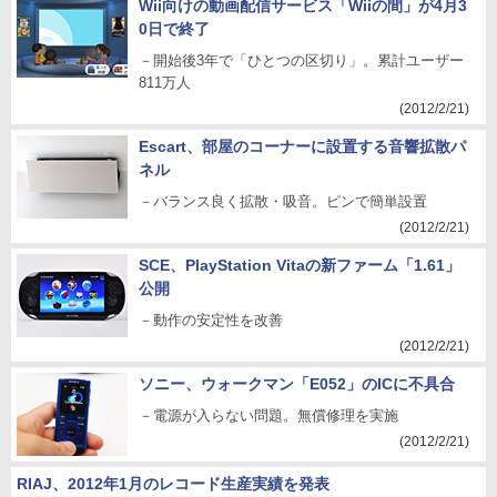
Wii向けの動画配信サービス「Wiiの間」が4月3
0日で終了
－開始後3年で「ひとつの区切り」。累計ユーザー
811万人
(2012/2/21)
Escart、部屋のコーナーに設置する音響拡散パ
ネル
－バランス良く拡散・吸音。ピンで簡単設置
(2012/2/21)
SCE、PlayStation Vitaの新ファーム「1.61」
公開
－動作の安定性を改善
(2012/2/21)
ソニー、ウォークマン「E052」のICに不具合
－電源が入らない問題。無償修理を実施
(2012/2/21)
RIAJ、2012年1月のレコード生産実績を発表