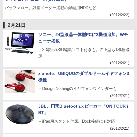
バッファロー、残量メーター搭載の録画用HDDなど
(2012/2/22)
2月21日
ソニー、24型液晶一体型PCに2機種追加。Wチ
ューナ搭載
－3D表示や3D編集ソフト付きも。21.5型も1機種追
加
(2012/2/21)
zionote、UBIQUOのダブルドームイヤフォン3
機種
－Design Nothingのイヤフォンワインダーも
(2012/2/21)
JBL、円形Bluetoothスピーカー「ON TOUR i
BT」
－iPad用スタンド付属。Dock接続にも対応
(2012/2/21)