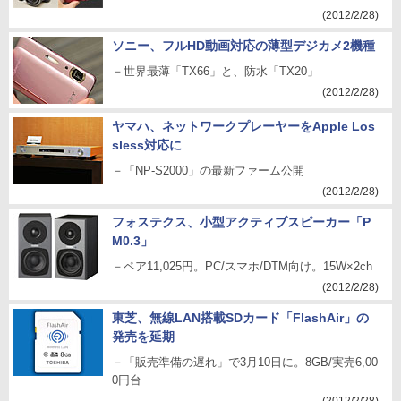
(2012/2/28)
ソニー、フルHD動画対応の薄型デジカメ2機種
－世界最薄「TX66」と、防水「TX20」
(2012/2/28)
ヤマハ、ネットワークプレーヤーをApple Los
sless対応に
－「NP-S2000」の最新ファーム公開
(2012/2/28)
フォステクス、小型アクティブスピーカー「P
M0.3」
－ペア11,025円。PC/スマホ/DTM向け。15W×2ch
(2012/2/28)
東芝、無線LAN搭載SDカード「FlashAir」の
発売を延期
－「販売準備の遅れ」で3月10日に。8GB/実売6,00
0円台