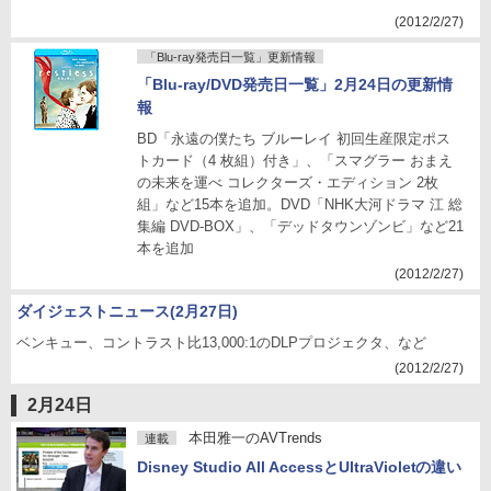
(2012/2/27)
「Blu-ray発売日一覧」更新情報
「Blu-ray/DVD発売日一覧」2月24日の更新情
報
BD「永遠の僕たち ブルーレイ 初回生産限定ポス
トカード（4 枚組）付き」、「スマグラー おまえ
の未来を運べ コレクターズ・エディション 2枚
組」など15本を追加。DVD「NHK大河ドラマ 江 総
集編 DVD-BOX」、「デッドタウンゾンビ」など21
本を追加
(2012/2/27)
ダイジェストニュース(2月27日)
ベンキュー、コントラスト比13,000:1のDLPプロジェクタ、など
(2012/2/27)
2月24日
本田雅一のAVTrends
連載
Disney Studio All AccessとUltraVioletの違い