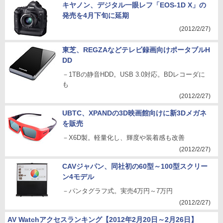
キヤノン、デジタル一眼レフ「EOS-1D X」の
発売を4月下旬に延期
(2012/2/27)
東芝、REGZAなどテレビ録画向けポータブルH
DD
－1TBの静音HDD。USB 3.0対応。BDレコーダに
も
(2012/2/27)
UBTC、XPANDの3D映画館向けに新3Dメガネ
を販売
－X6D製。軽量化し、輝度や装着感も改善
(2012/2/27)
CAVジャパン、同社初の60型～100型スクリー
ン4モデル
－パンタグラフ式。実売4万円～7万円
(2012/2/27)
AV Watchアクセスランキング【2012年2月20日～2月26日】