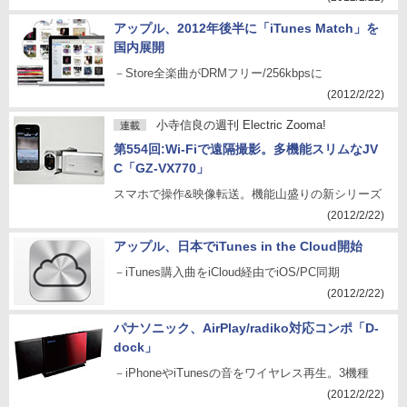
アップル、2012年後半に「iTunes Match」を
国内展開
－Store全楽曲がDRMフリー/256kbpsに
(2012/2/22)
小寺信良の週刊 Electric Zooma!
連載
第554回:Wi-Fiで遠隔撮影。多機能スリムなJV
C「GZ-VX770」
スマホで操作&映像転送。機能山盛りの新シリーズ
(2012/2/22)
アップル、日本でiTunes in the Cloud開始
－iTunes購入曲をiCloud経由でiOS/PC同期
(2012/2/22)
パナソニック、AirPlay/radiko対応コンポ「D-
dock」
－iPhoneやiTunesの音をワイヤレス再生。3機種
(2012/2/22)