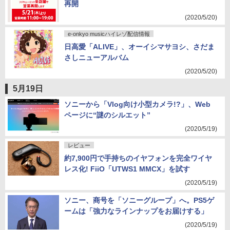
再開
(2020/5/20)
e-onkyo musicハイレゾ配信情報
日高愛「ALIVE」、オーイシマサヨシ、さだま
さしニューアルバム
(2020/5/20)
5月19日
ソニーから「Vlog向け小型カメラ!?」、Web
ページに“謎のシルエット”
(2020/5/19)
レビュー
約7,900円で手持ちのイヤフォンを完全ワイヤ
レス化! FiiO「UTWS1 MMCX」を試す
(2020/5/19)
ソニー、商号を「ソニーグループ」へ。PS5ゲ
ームは「強力なラインナップをお届けする」
(2020/5/19)