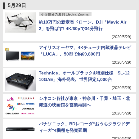
5月29日
小寺信良の週刊 Electric Zooma!
約10万円の新定番ドローン、DJI「Mavic Air
2」を飛ばす! 4K/60pで34分飛行
(2020/5/29)
アイリスオーヤマ、4Kチューナ内蔵液晶テレビ
「LUCA」、50型で約69,800円
(2020/5/29)
Technics、オールブラック&特別仕様「SL-12
10GAE」海外発表。世界限定1,000台
(2020/5/29)
シネコン各社が東京・神奈川・千葉・埼玉・北
海道の映画館を営業再開へ
(2020/5/29)
パナソニック、BDレコーダ“おうちクラウドデ
ィーガ”4機種を発売延期
(2020/5/29)