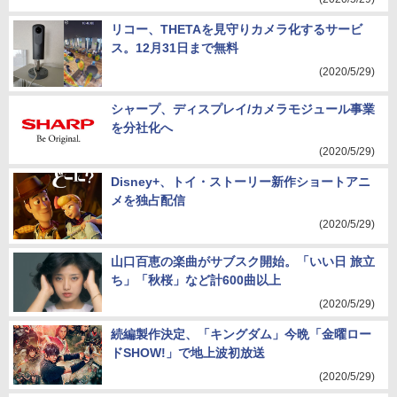
リコー、THETAを見守りカメラ化するサービ
ス。12月31日まで無料
(2020/5/29)
シャープ、ディスプレイ/カメラモジュール事業
を分社化へ
(2020/5/29)
Disney+、トイ・ストーリー新作ショートアニ
メを独占配信
(2020/5/29)
山口百恵の楽曲がサブスク開始。「いい日 旅立
ち」「秋桜」など計600曲以上
(2020/5/29)
続編製作決定、「キングダム」今晩「金曜ロー
ドSHOW!」で地上波初放送
(2020/5/29)