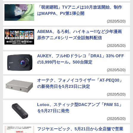
「呪術廻戦」TVアニメは10月放送開始、制作
はMAPPA、PV第1弾公開
(2020/5/20)
ABEMA、るろ剣、ハイキュー!!など少年漫画
原作アニメ6シリーズ全話無料配信
(2020/5/20)
AUKEY、フルHDドラレコ「DRA1」33% OFF
の3,999円セール。500台限定
(2020/5/20)
オーテク、フォノイコライザー「AT-PEQ30」
の新発売日を5月23日に決定
(2020/5/20)
Lotoo、スティック型DACアンプ「PAW S1」
を5月27日に発売
(2020/5/20)
フジヤエービック、5月21日から全店舗で営業