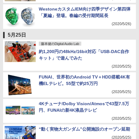
WestoneカスタムIEM向け四季デザイン第四弾
「夏編」登場。春編の受付期間延長
(2020/5/26)
5月25日
藤本健のDigital Audio Lab
約1,200円の48kHz/16bit対応「USB-DAC自作
キット」で遊んでみた
(2020/5/25)
FUNAI、世界初のAndroid TV＋HDD搭載4K有
機ELテレビ。55型で約25万円
(2020/5/25)
4Kチューナ/Dolby Vision/Atmosで43型7.5万
円、FUNAIの新4K液晶テレビ
(2020/5/25)
“動く実物大ガンダム”公開施設のオープン延期
(2020/5/25)