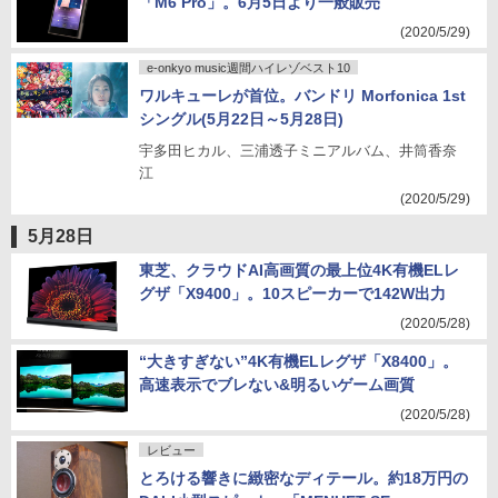
「M6 Pro」。6月5日より一般販売
(2020/5/29)
e-onkyo music週間ハイレゾベスト10
ワルキューレが首位。バンドリ Morfonica 1st
シングル(5月22日～5月28日)
宇多田ヒカル、三浦透子ミニアルバム、井筒香奈
江
(2020/5/29)
5月28日
東芝、クラウドAI高画質の最上位4K有機ELレ
グザ「X9400」。10スピーカーで142W出力
(2020/5/28)
“大きすぎない”4K有機ELレグザ「X8400」。
高速表示でブレない&明るいゲーム画質
(2020/5/28)
レビュー
とろける響きに緻密なディテール。約18万円の