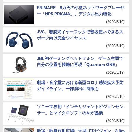
PRIMARE、8万円の小型ネットワークプレーヤ
ー「NP5 PRISMA」。デジタル出力特化
(2020/5/19)
JVC、着脱式イヤーフックで普段使いできるス
ポーツ向け完全ワイヤレス
(2020/5/19)
JBL初ゲーミングヘッドフォン、ゲーム空間で
自分の位置を精緻に再現「Quantum ONE」
(2020/5/19)
劇場・音楽堂における新型コロナ感染拡大予防
ガイドライン。一部演出に制限も
(2020/5/19)
ソニー世界初「インテリジェントビジョンセン
サー」とマイクロソフトのAIが協業
(2020/5/19)
新宿・歌舞伎町広場に大型LEDビジョン。3.9m