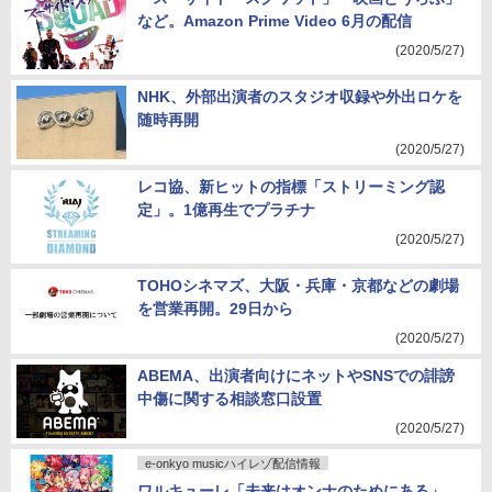
など。Amazon Prime Video 6月の配信
(2020/5/27)
NHK、外部出演者のスタジオ収録や外出ロケを
随時再開
(2020/5/27)
レコ協、新ヒットの指標「ストリーミング認
定」。1億再生でプラチナ
(2020/5/27)
TOHOシネマズ、大阪・兵庫・京都などの劇場
を営業再開。29日から
(2020/5/27)
ABEMA、出演者向けにネットやSNSでの誹謗
中傷に関する相談窓口設置
(2020/5/27)
e-onkyo musicハイレゾ配信情報
ワルキューレ「未来はオンナのためにある」、