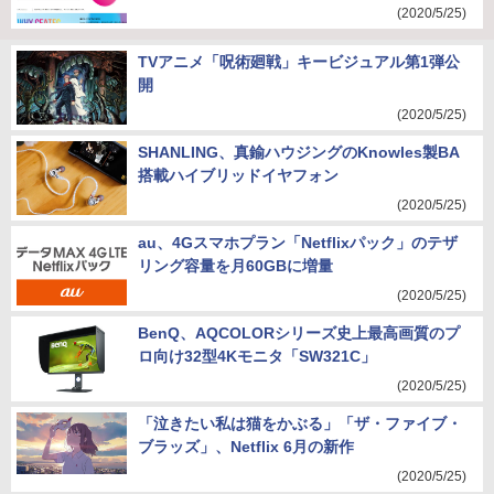
(2020/5/25)
TVアニメ「呪術廻戦」キービジュアル第1弾公
開
(2020/5/25)
SHANLING、真鍮ハウジングのKnowles製BA
搭載ハイブリッドイヤフォン
(2020/5/25)
au、4Gスマホプラン「Netflixパック」のテザ
リング容量を月60GBに増量
(2020/5/25)
BenQ、AQCOLORシリーズ史上最高画質のプ
ロ向け32型4Kモニタ「SW321C」
(2020/5/25)
「泣きたい私は猫をかぶる」「ザ・ファイブ・
ブラッズ」、Netflix 6月の新作
(2020/5/25)