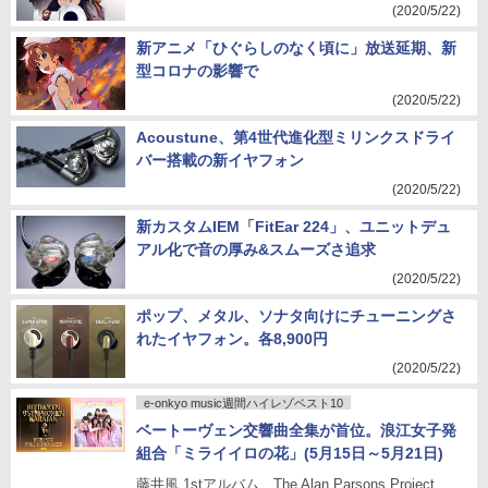
(2020/5/22)
新アニメ「ひぐらしのなく頃に」放送延期、新
型コロナの影響で
(2020/5/22)
Acoustune、第4世代進化型ミリンクスドライ
バー搭載の新イヤフォン
(2020/5/22)
新カスタムIEM「FitEar 224」、ユニットデュ
アル化で音の厚み&スムーズさ追求
(2020/5/22)
ポップ、メタル、ソナタ向けにチューニングさ
れたイヤフォン。各8,900円
(2020/5/22)
e-onkyo music週間ハイレゾベスト10
ベートーヴェン交響曲全集が首位。浪江女子発
組合「ミライイロの花」(5月15日～5月21日)
藤井風 1stアルバム、The Alan Parsons Project、