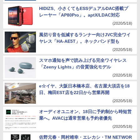
HIDIZS、小さくてもESSデュアルDAC搭載プ
レーヤー「AP80Pro」。aptX/LDAC対応
(2020/5/18)
風切り音を低減するランナー向けJVC完全ワイ
ヤレス「HA-AE5T」。ネックバンド型も
(2020/5/18)
スマホ通知を声で読み上げる完全ワイヤレス
「Zeeny Lights」の音質強化モデル
(2020/5/18)
e☆イヤ、大阪日本橋本店、名古屋大須店を18
日、梅田EST店を22日から営業再開
(2020/5/18)
オーディオユニオン、18日に予約制から時短営
業へ。AVACは通常営業も予約者優先
(2020/5/18)
佐野元春・岡村靖幸・エレカシ・TM NETWOR