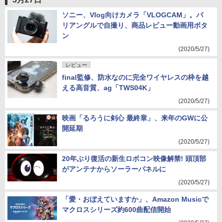
ソニー、Vlog向けカメラ「VLOGCAM」。バ
リアングルで自撮り、商品レビュー動画用ボタ
ン
(2020/5/27)
レビュー
final監修、防水なのに完全ワイヤレスの枠を越
える高音質、ag「TWS04K」
(2020/5/27)
映画「るろうに剣心 最終章」、来年のGWに公
開延期
(2020/5/27)
20年ぶり復活の新生ロボコン映像解禁! 頭頂部
がアンテナからソーラーパネルに
(2020/5/27)
「愛・おぼえていますか」、Amazon Musicで
マクロスシリーズ約600曲配信開始