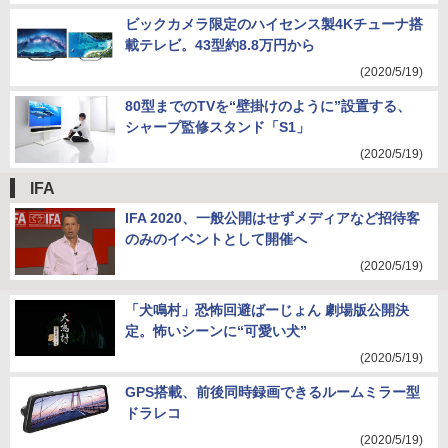
ビックカメラ限定のハイセンス製4Kチューナ搭
載テレビ。43型約8.8万円から
(2020/5/19)
80型までのTVを“壁掛けのように”設置する、
シャープ監修スタンド「S1」
(2020/5/19)
IFA
IFA 2020、一般公開はせずメディアなど招待客
のみのイベントとして開催へ
(2020/5/19)
「犬鳴村」恐怖回避ばーじょん 劇場版公開決
定。怖いシーンに“可愛い犬”
(2020/5/19)
GPS搭載、前後同時録画できるルームミラー型
ドラレコ
(2020/5/19)