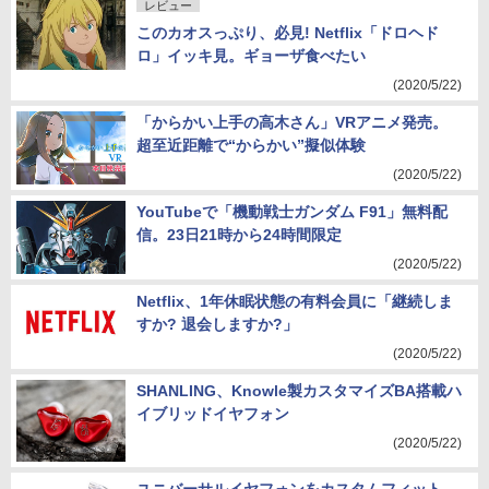
レビュー
このカオスっぷり、必見! Netflix「ドロヘド
ロ」イッキ見。ギョーザ食べたい
(2020/5/22)
「からかい上手の高木さん」VRアニメ発売。
超至近距離で“からかい”擬似体験
(2020/5/22)
YouTubeで「機動戦士ガンダム F91」無料配
信。23日21時から24時間限定
(2020/5/22)
Netflix、1年休眠状態の有料会員に「継続しま
すか? 退会しますか?」
(2020/5/22)
SHANLING、Knowle製カスタマイズBA搭載ハ
イブリッドイヤフォン
(2020/5/22)