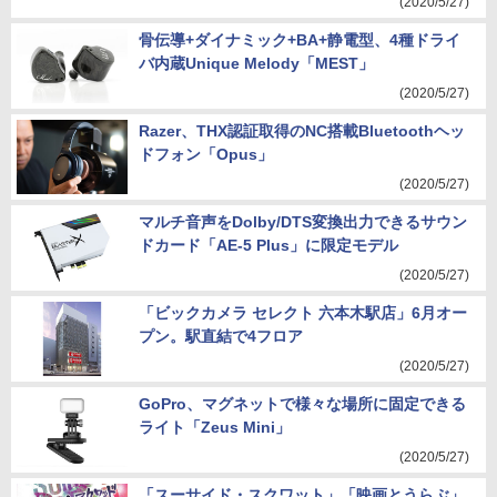
(2020/5/27)
骨伝導+ダイナミック+BA+静電型、4種ドライ
バ内蔵Unique Melody「MEST」
(2020/5/27)
Razer、THX認証取得のNC搭載Bluetoothヘッ
ドフォン「Opus」
(2020/5/27)
マルチ音声をDolby/DTS変換出力できるサウン
ドカード「AE-5 Plus」に限定モデル
(2020/5/27)
「ビックカメラ セレクト 六本木駅店」6月オー
プン。駅直結で4フロア
(2020/5/27)
GoPro、マグネットで様々な場所に固定できる
ライト「Zeus Mini」
(2020/5/27)
「スーサイド・スクワット」「映画とうらぶ」