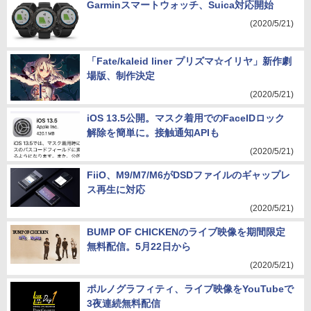
Garminスマートウォッチ、Suica対応開始
(2020/5/21)
「Fate/kaleid liner プリズマ☆イリヤ」新作劇
場版、制作決定
(2020/5/21)
iOS 13.5公開。マスク着用でのFaceIDロック
解除を簡単に。接触通知APIも
(2020/5/21)
FiiO、M9/M7/M6がDSDファイルのギャップレ
ス再生に対応
(2020/5/21)
BUMP OF CHICKENのライブ映像を期間限定
無料配信。5月22日から
(2020/5/21)
ポルノグラフィティ、ライブ映像をYouTubeで
3夜連続無料配信