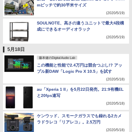
mピッチで約30平米サイズ
(2020/5/19)
SOULNOTE、高さの違うユニットで最大4段構
成にできるオーディオラック
(2020/5/19)
5月18日
藤本健のDigital Audio Lab
この機能と性能で2.4万円は競合つぶし!? アッ
プル新DAW「Logic Pro X 10.5」を試す
(2020/5/18)
au「Xperia 1 II」を5月22日発売。21:9有機EL
と20fps連写
(2020/5/18)
ケンウッド、スモークガラスでも録れる2カメ
ラドラレコ「リアレコ」。2.5万円
(2020/5/18)