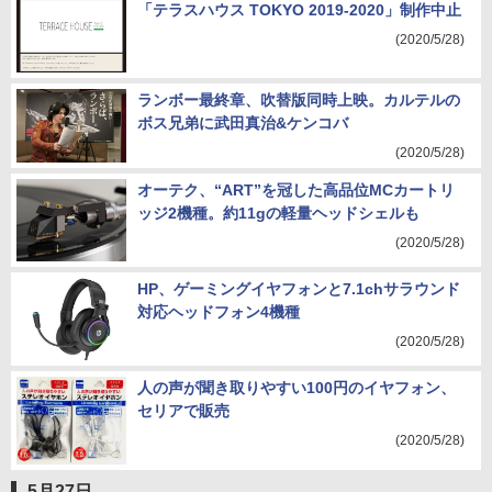
「テラスハウス TOKYO 2019-2020」制作中止
(2020/5/28)
ランボー最終章、吹替版同時上映。カルテルの
ボス兄弟に武田真治&ケンコバ
(2020/5/28)
オーテク、“ART”を冠した高品位MCカートリ
ッジ2機種。約11gの軽量ヘッドシェルも
(2020/5/28)
HP、ゲーミングイヤフォンと7.1chサラウンド
対応ヘッドフォン4機種
(2020/5/28)
人の声が聞き取りやすい100円のイヤフォン、
セリアで販売
(2020/5/28)
5月27日