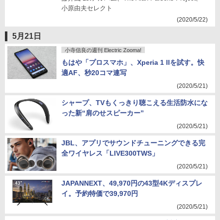
小原由夫セレクト
(2020/5/22)
5月21日
小寺信良の週刊 Electric Zooma!
もはや「プロスマホ」、Xperia 1 IIを試す。快
適AF、秒20コマ連写
(2020/5/21)
シャープ、TVもくっきり聴こえる生活防水にな
った新“肩のせスピーカー”
(2020/5/21)
JBL、アプリでサウンドチューニングできる完
全ワイヤレス「LIVE300TWS」
(2020/5/21)
JAPANNEXT、49,970円の43型4Kディスプレ
イ。予約特価で39,970円
(2020/5/21)