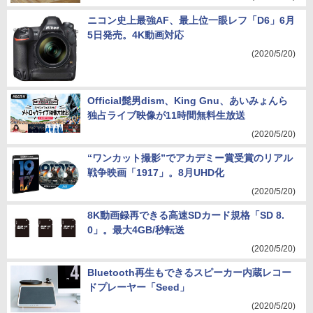
ニコン史上最強AF、最上位一眼レフ「D6」6月
5日発売。4K動画対応
(2020/5/20)
Official髭男dism、King Gnu、あいみょんら
独占ライブ映像が11時間無料生放送
(2020/5/20)
“ワンカット撮影”でアカデミー賞受賞のリアル
戦争映画「1917」。8月UHD化
(2020/5/20)
8K動画録再できる高速SDカード規格「SD 8.
0」。最大4GB/秒転送
(2020/5/20)
Bluetooth再生もできるスピーカー内蔵レコー
ドプレーヤー「Seed」
(2020/5/20)