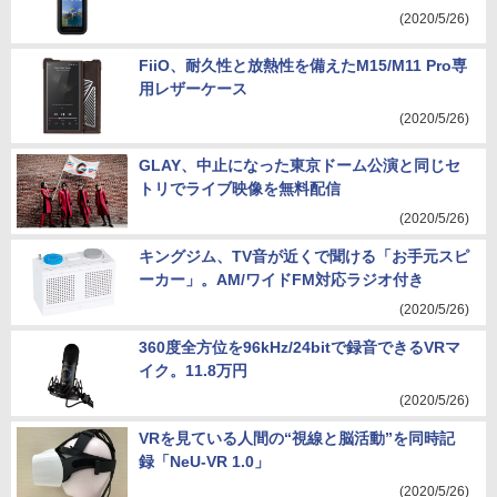
(2020/5/26)
FiiO、耐久性と放熱性を備えたM15/M11 Pro専
用レザーケース
(2020/5/26)
GLAY、中止になった東京ドーム公演と同じセ
トリでライブ映像を無料配信
(2020/5/26)
キングジム、TV音が近くで聞ける「お手元スピ
ーカー」。AM/ワイドFM対応ラジオ付き
(2020/5/26)
360度全方位を96kHz/24bitで録音できるVRマ
イク。11.8万円
(2020/5/26)
VRを見ている人間の“視線と脳活動”を同時記
録「NeU-VR 1.0」
(2020/5/26)