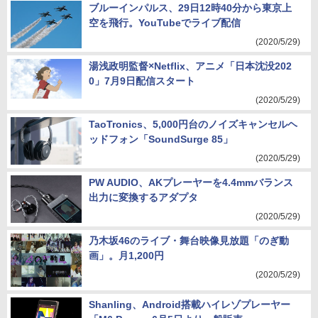
ブルーインパルス、29日12時40分から東京上
空を飛行。YouTubeでライブ配信
(2020/5/29)
湯浅政明監督×Netflix、アニメ「日本沈没202
0」7月9日配信スタート
(2020/5/29)
TaoTronics、5,000円台のノイズキャンセルヘ
ッドフォン「SoundSurge 85」
(2020/5/29)
PW AUDIO、AKプレーヤーを4.4mmバランス
出力に変換するアダプタ
(2020/5/29)
乃木坂46のライブ・舞台映像見放題「のぎ動
画」。月1,200円
(2020/5/29)
Shanling、Android搭載ハイレゾプレーヤー