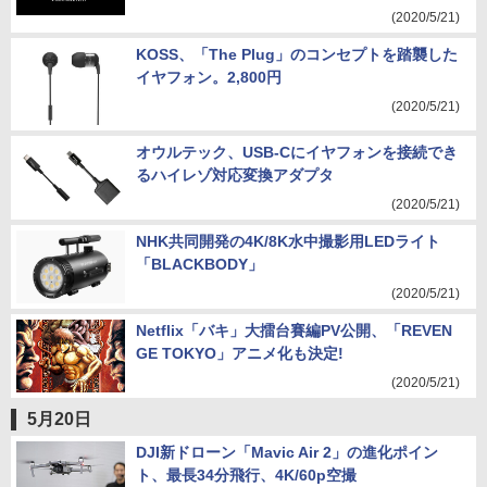
(2020/5/21)
KOSS、「The Plug」のコンセプトを踏襲した
イヤフォン。2,800円
(2020/5/21)
オウルテック、USB-Cにイヤフォンを接続でき
るハイレゾ対応変換アダプタ
(2020/5/21)
NHK共同開発の4K/8K水中撮影用LEDライト
「BLACKBODY」
(2020/5/21)
Netflix「バキ」大擂台賽編PV公開、「REVEN
GE TOKYO」アニメ化も決定!
(2020/5/21)
5月20日
DJI新ドローン「Mavic Air 2」の進化ポイン
ト、最長34分飛行、4K/60p空撮