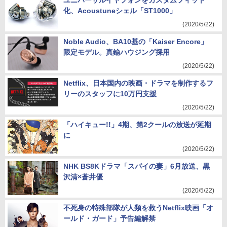
ユニバーサルイヤフォンをカスタムフィット
化、Acoustuneシェル「ST1000」
(2020/5/22)
Noble Audio、BA10基の「Kaiser Encore」
限定モデル。真鍮ハウジング採用
(2020/5/22)
Netflix、日本国内の映画・ドラマを制作するフ
リーのスタッフに10万円支援
(2020/5/22)
「ハイキュー!!」4期、第2クールの放送が延期
に
(2020/5/22)
NHK BS8Kドラマ「スパイの妻」6月放送、黒
沢清×蒼井優
(2020/5/22)
不死身の特殊部隊が人類を救うNetflix映画「オ
ールド・ガード」予告編解禁