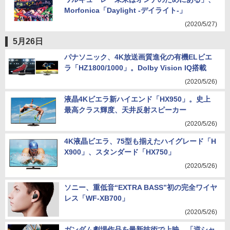
Morfonica「Daylight -デイライト-」
(2020/5/27)
5月26日
パナソニック、4K放送画質進化の有機ELビエ
ラ「HZ1800/1000」。Dolby Vision IQ搭載
(2020/5/26)
液晶4Kビエラ新ハイエンド「HX950」。史上
最高クラス輝度、天井反射スピーカー
(2020/5/26)
4K液晶ビエラ、75型も揃えたハイグレード「H
X900」、スタンダード「HX750」
(2020/5/26)
ソニー、重低音“EXTRA BASS”初の完全ワイヤ
レス「WF-XB700」
(2020/5/26)
ガンダム劇場作品を最新技術で上映、「逆シャ