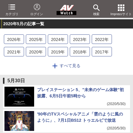
カテゴリ
ログイン
検索
Impressサイト
2020年5月の記事一覧
2026
年
2025
年
2024
年
2023
年
2022
年
2021
年
2020
年
2019
年
2018
年
2017
年
2016
年
2015
年
2014
年
2013
年
2012
年
すべて見る
2011
年
2010
年
2009
年
2008
年
2007
年
5月30日
2006
年
2005
年
2004
年
2003
年
2002
年
プレイステーション 5、”未来のゲーム体験”初
披露、6月5日午前5時から
2001
年
(2020/5/30)
'90年のTVスペシャルアニメ「雲のように風の
ように」、7月1日BS12 トゥエルビで放送
(2020/5/30)