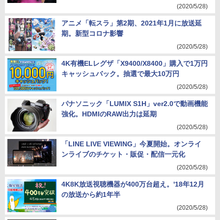
(2020/5/28)
アニメ「転スラ」第2期、2021年1月に放送延
期。新型コロナ影響
(2020/5/28)
4K有機ELレグザ「X9400/X8400」購入で1万円
キャッシュバック。抽選で最大10万円
(2020/5/28)
パナソニック「LUMIX S1H」ver2.0で動画機能
強化。HDMIのRAW出力は延期
(2020/5/28)
「LINE LIVE VIEWING」今夏開始。オンライ
ンライブのチケット・販促・配信一元化
(2020/5/28)
4K8K放送視聴機器が400万台超え。'18年12月
の放送から約1年半
(2020/5/28)