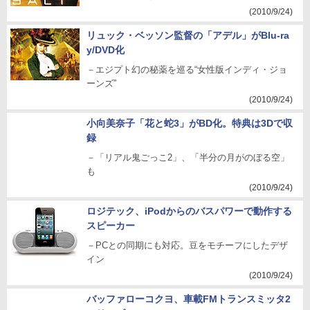
(2010/9/24)
リュック・ベッソン監督の「アデル」がBlu-ra
y/DVD化
－エジプト幻の秘薬を巡る“女性版インディ・ジョ
ーンズ”
(2010/9/24)
小向美奈子「花と蛇3」がBD化。特典は3Dで収
録
－「リアル鬼ごっこ2」、「半分の月がのぼる空」
も
(2010/9/24)
ロジテック、iPodからのバスパワーで動作する
スピーカー
－PCとの同期にも対応。豆をモチーフにしたデザ
イン
(2010/9/24)
バッファローコクヨ、車載FMトランスミッタ2