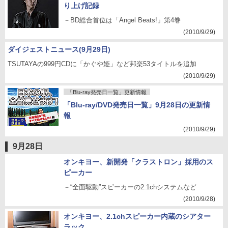
り上げ記録
－BD総合首位は「Angel Beats!」第4巻
(2010/9/29)
ダイジェストニュース(9月29日)
TSUTAYAの999円CDに「かぐや姫」など邦楽53タイトルを追加
(2010/9/29)
「Blu-ray発売日一覧」更新情報
「Blu-ray/DVD発売日一覧」9月28日の更新情
報
(2010/9/29)
9月28日
オンキヨー、新開発「クラストロン」採用のス
ピーカー
－“全面駆動”スピーカーの2.1chシステムなど
(2010/9/28)
オンキヨー、2.1chスピーカー内蔵のシアター
ラック