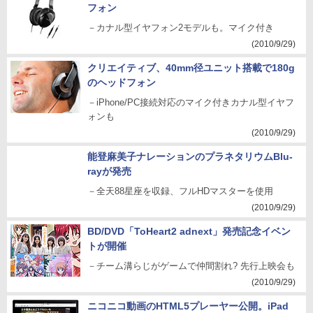
フォン
－カナル型イヤフォン2モデルも。マイク付き
(2010/9/29)
クリエイティブ、40mm径ユニット搭載で180g
のヘッドフォン
－iPhone/PC接続対応のマイク付きカナル型イヤフ
ォンも
(2010/9/29)
能登麻美子ナレーションのプラネタリウムBlu-
rayが発売
－全天88星座を収録、フルHDマスターを使用
(2010/9/29)
BD/DVD「ToHeart2 adnext」発売記念イベン
トが開催
－チーム溝らじがゲームで仲間割れ? 先行上映会も
(2010/9/29)
ニコニコ動画のHTML5プレーヤー公開。iPad