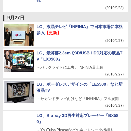
報
(2010/9/28)
9月27日
LG、液晶テレビ「INFINIA」で日本市場に本格
参入
【更新】
(2010/9/27)
LG、最薄部2.3cmで3D/USB HDD対応の液晶T
V「LX9500」
－バックライトに工夫。INFINIA最上位
(2010/9/27)
LG、ボーダレスデザインの「LE5500」など新
液晶TV
－セカンドテレビ向けなど「INFINIA」フル展開
(2010/9/27)
LG、Blu-ray 3D再生対応プレーヤー「BX58
0」