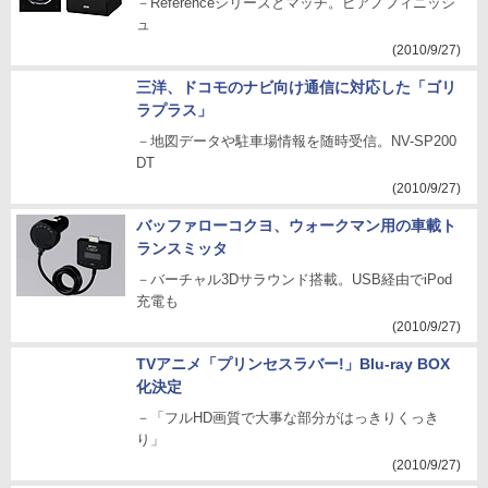
－Referenceシリーズとマッチ。ピアノフィニッシ
ュ
(2010/9/27)
三洋、ドコモのナビ向け通信に対応した「ゴリ
ラプラス」
－地図データや駐車場情報を随時受信。NV-SP200
DT
(2010/9/27)
バッファローコクヨ、ウォークマン用の車載ト
ランスミッタ
－バーチャル3Dサラウンド搭載。USB経由でiPod
充電も
(2010/9/27)
TVアニメ「プリンセスラバー!」Blu-ray BOX
化決定
－「フルHD画質で大事な部分がはっきりくっき
り」
(2010/9/27)