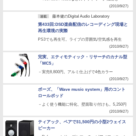
－YouTube/Picasaなどのネットワーク機能も
(2010/9/27)
藤本健のDigital Audio Laboratory
連載
第433回:DSD楽曲配信のレコーディング現場と
再生環境の実際
PS3でも再生可。ライブの雰囲気/空気感を再生
(2010/9/27)
完実、エティモティック・リサーチのカナル型
「MC5」
－実売8,800円。アルミ仕上げで4色カラー
(2010/9/27)
ボーズ、「Wave music system」用のコント
ロールポッド
－よく使う機能に特化、壁面取り付けも。5,250円
(2010/9/27)
ティアック、ペアで31,500円の小型2ウェイス
ピーカー