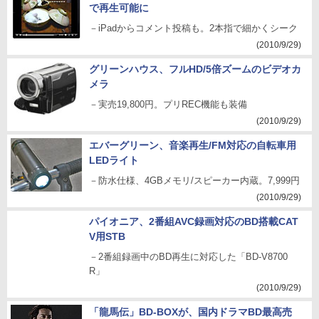
で再生可能に
－iPadからコメント投稿も。2本指で細かくシーク
(2010/9/29)
グリーンハウス、フルHD/5倍ズームのビデオカ
メラ
－実売19,800円。プリREC機能も装備
(2010/9/29)
エバーグリーン、音楽再生/FM対応の自転車用
LEDライト
－防水仕様、4GBメモリ/スピーカー内蔵。7,999円
(2010/9/29)
パイオニア、2番組AVC録画対応のBD搭載CAT
V用STB
－2番組録画中のBD再生に対応した「BD-V8700
R」
(2010/9/29)
「龍馬伝」BD-BOXが、国内ドラマBD最高売