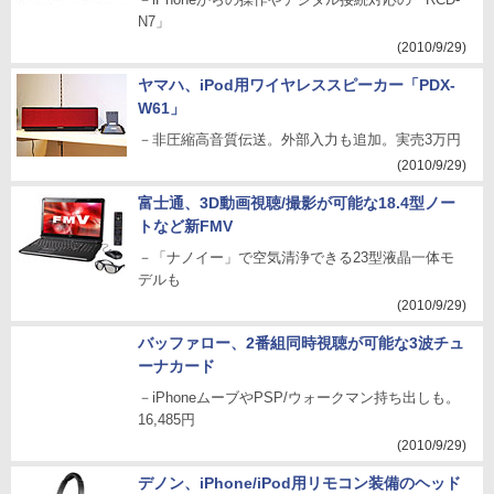
N7」
(2010/9/29)
ヤマハ、iPod用ワイヤレススピーカー「PDX-
W61」
－非圧縮高音質伝送。外部入力も追加。実売3万円
(2010/9/29)
富士通、3D動画視聴/撮影が可能な18.4型ノー
トなど新FMV
－「ナノイー」で空気清浄できる23型液晶一体モ
デルも
(2010/9/29)
バッファロー、2番組同時視聴が可能な3波チュ
ーナカード
－iPhoneムーブやPSP/ウォークマン持ち出しも。
16,485円
(2010/9/29)
デノン、iPhone/iPod用リモコン装備のヘッド