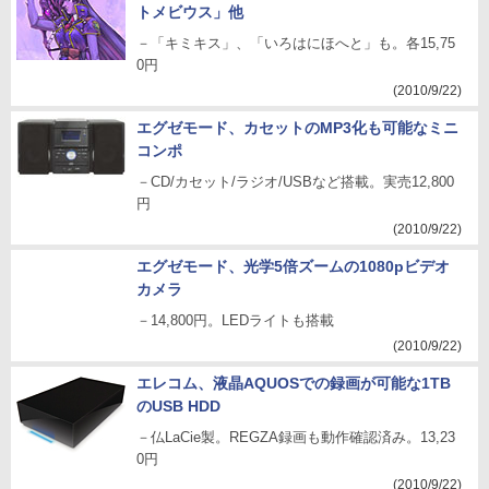
トメビウス」他
－「キミキス」、「いろはにほへと」も。各15,75
0円
(2010/9/22)
エグゼモード、カセットのMP3化も可能なミニ
コンポ
－CD/カセット/ラジオ/USBなど搭載。実売12,800
円
(2010/9/22)
エグゼモード、光学5倍ズームの1080pビデオ
カメラ
－14,800円。LEDライトも搭載
(2010/9/22)
エレコム、液晶AQUOSでの録画が可能な1TB
のUSB HDD
－仏LaCie製。REGZA録画も動作確認済み。13,23
0円