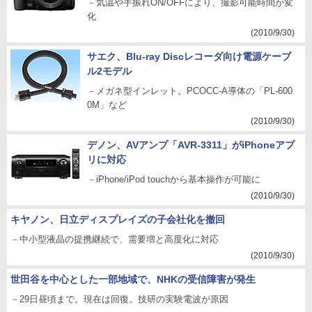
－気温や手振れON/OFFにより、撮影可能時間が変
化
(2010/9/30)
サエク、Blu-ray Discレコーダ向け電源ケーブ
ル2モデル
－メガネ型インレット。PCOCC-A導体の「PL-600
0M」など
(2010/9/30)
デノン、AVアンプ「AVR-3311」がiPhoneアプ
リに対応
－iPhone/iPod touchから基本操作が可能に
(2010/9/30)
キヤノン、日立ディスプレイズの子会社化を撤回
－中小型液晶の提携継続で、需要増と高度化に対応
(2010/9/30)
世田谷を中心とした一部地域で、NHKの受信障害が発生
－29日昼頃まで。現在は回復。技研の実験電波が原因