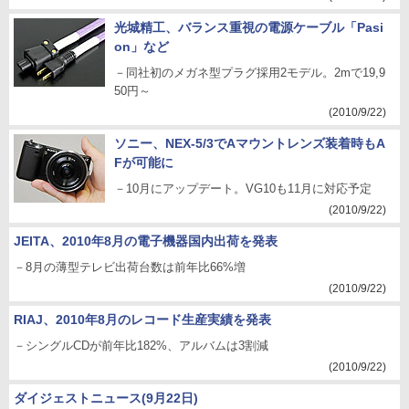
(2010/9/22)
光城精工、バランス重視の電源ケーブル「Pasi
on」など
－同社初のメガネ型プラグ採用2モデル。2mで19,9
50円～
(2010/9/22)
ソニー、NEX-5/3でAマウントレンズ装着時もA
Fが可能に
－10月にアップデート。VG10も11月に対応予定
(2010/9/22)
JEITA、2010年8月の電子機器国内出荷を発表
－8月の薄型テレビ出荷台数は前年比66%増
(2010/9/22)
RIAJ、2010年8月のレコード生産実績を発表
－シングルCDが前年比182%、アルバムは3割減
(2010/9/22)
ダイジェストニュース(9月22日)