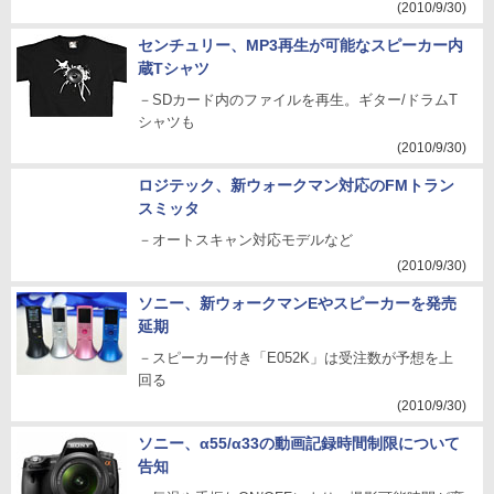
(2010/9/30)
センチュリー、MP3再生が可能なスピーカー内
蔵Tシャツ
－SDカード内のファイルを再生。ギター/ドラムT
シャツも
(2010/9/30)
ロジテック、新ウォークマン対応のFMトラン
スミッタ
－オートスキャン対応モデルなど
(2010/9/30)
ソニー、新ウォークマンEやスピーカーを発売
延期
－スピーカー付き「E052K」は受注数が予想を上
回る
(2010/9/30)
ソニー、α55/α33の動画記録時間制限について
告知