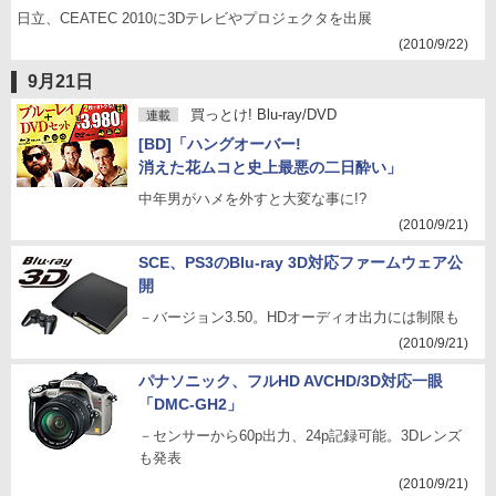
日立、CEATEC 2010に3Dテレビやプロジェクタを出展
(2010/9/22)
9月21日
買っとけ! Blu-ray/DVD
連載
[BD]「ハングオーバー!
消えた花ムコと史上最悪の二日酔い」
中年男がハメを外すと大変な事に!?
(2010/9/21)
SCE、PS3のBlu-ray 3D対応ファームウェア公
開
－バージョン3.50。HDオーディオ出力には制限も
(2010/9/21)
パナソニック、フルHD AVCHD/3D対応一眼
「DMC-GH2」
－センサーから60p出力、24p記録可能。3Dレンズ
も発表
(2010/9/21)