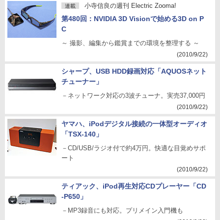
小寺信良の週刊 Electric Zooma!
連載
第480回：NVIDIA 3D Visionで始める3D on P
C
～ 撮影、編集から鑑賞までの環境を整理する ～
(2010/9/22)
シャープ、USB HDD録画対応「AQUOSネット
チューナー」
－ネットワーク対応の3波チューナ。実売37,000円
(2010/9/22)
ヤマハ、iPodデジタル接続の一体型オーディオ
「TSX-140」
－CD/USB/ラジオ付で約4万円。快適な目覚めサポ
ート
(2010/9/22)
ティアック、iPod再生対応CDプレーヤー「CD
-P650」
－MP3録音にも対応。プリメイン入門機も