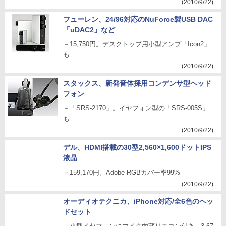
(2010/9/22)
フューレン、24/96対応のNuForce製USB DAC
「uDAC2」など
－15,750円。デスクトップ用小型アンプ「Icon2」
も
(2010/9/22)
スタックス、新発音体採用コンデンサ型ヘッド
フォン
－「SRS-2170」。イヤフォン型の「SRS-005S」
も
(2010/9/22)
デル、HDMI搭載の30型2,560×1,600ドットIPS
液晶
－159,170円。Adobe RGBカバー率99%
(2010/9/22)
オーディオテクニカ、iPhone対応/全6色のヘッ
ドセット