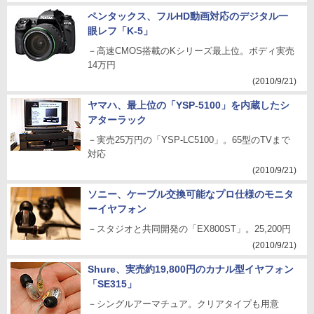
ペンタックス、フルHD動画対応のデジタル一
眼レフ「K-5」
－高速CMOS搭載のKシリーズ最上位。ボディ実売
14万円
(2010/9/21)
ヤマハ、最上位の「YSP-5100」を内蔵したシ
アターラック
－実売25万円の「YSP-LC5100」。65型のTVまで
対応
(2010/9/21)
ソニー、ケーブル交換可能なプロ仕様のモニタ
ーイヤフォン
－スタジオと共同開発の「EX800ST」。25,200円
(2010/9/21)
Shure、実売約19,800円のカナル型イヤフォン
「SE315」
－シングルアーマチュア。クリアタイプも用意