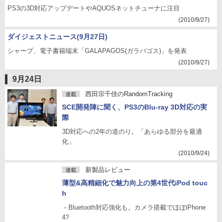
PS3の3D対応アップデートやAQUOSネットチューナに注目
(2010/9/27)
ダイジェストニュース(9月27日)
シャープ、電子書籍端末「GALAPAGOS(ガラパゴス)」を発表
(2010/9/27)
9月24日
西田宗千佳のRandomTracking
連載
SCE開発陣に聞く、PS3のBlu-ray 3D対応の実
際
3D対応への2年の道のり。「あらゆる部分を最適
化」
(2010/9/24)
新製品レビュー
連載
薄型&高精細化で魅力向上の第4世代iPod touc
h
－Bluetooth対応強化も。カメラ搭載でほぼiPhone
4?