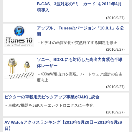
B-CAS、3波対応の“ミニカード”を2011年4月
頃導入
(2010/9/27)
アップル、iTunesのバージョン「10.0.1」を公
開
－ビデオの画質変化や突然終了する問題を修正
(2010/9/27)
ソニー、BDXLにも対応した高出力青紫色半導
体レーザー
－400mW級出力を実現。ハードウェア設計の自由
度向上
(2010/9/27)
ビクターの車載用光ピックアップ事業がJ&Kに統合
－車載AV機器をJ&Kカーエレクトロニクスに一本化
(2010/9/27)
AV Watchアクセスランキング【2010年9月20日～2010年9月26
日】