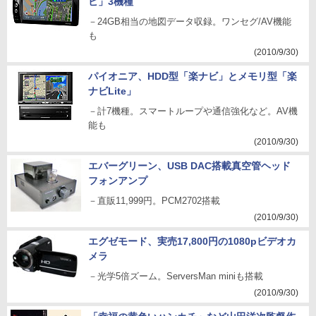
ビ」3機種
－24GB相当の地図データ収録。ワンセグ/AV機能
も
(2010/9/30)
パイオニア、HDD型「楽ナビ」とメモリ型「楽
ナビLite」
－計7機種。スマートループや通信強化など。AV機
能も
(2010/9/30)
エバーグリーン、USB DAC搭載真空管ヘッド
フォンアンプ
－直販11,999円。PCM2702搭載
(2010/9/30)
エグゼモード、実売17,800円の1080pビデオカ
メラ
－光学5倍ズーム。ServersMan miniも搭載
(2010/9/30)