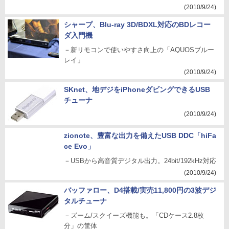
(2010/9/24)
シャープ、Blu-ray 3D/BDXL対応のBDレコー
ダ入門機
－新リモコンで使いやすさ向上の「AQUOSブルー
レイ」
(2010/9/24)
SKnet、地デジをiPhoneダビングできるUSB
チューナ
(2010/9/24)
zionote、豊富な出力を備えたUSB DDC「hiFa
ce Evo」
－USBから高音質デジタル出力。24bit/192kHz対応
(2010/9/24)
バッファロー、D4搭載/実売11,800円の3波デジ
タルチューナ
－ズーム/スクイーズ機能も。「CDケース2.8枚
分」の筐体