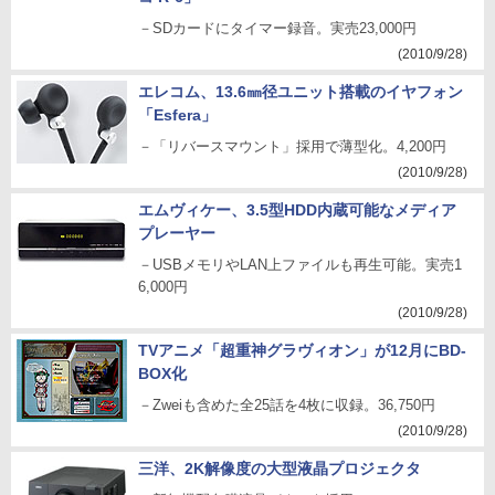
コ R-6」
－SDカードにタイマー録音。実売23,000円
(2010/9/28)
エレコム、13.6㎜径ユニット搭載のイヤフォン
「Esfera」
－「リバースマウント」採用で薄型化。4,200円
(2010/9/28)
エムヴィケー、3.5型HDD内蔵可能なメディア
プレーヤー
－USBメモリやLAN上ファイルも再生可能。実売1
6,000円
(2010/9/28)
TVアニメ「超重神グラヴィオン」が12月にBD-
BOX化
－Zweiも含めた全25話を4枚に収録。36,750円
(2010/9/28)
三洋、2K解像度の大型液晶プロジェクタ