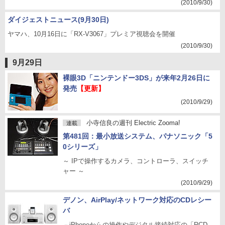
(2010/9/30)
ダイジェストニュース(9月30日)
ヤマハ、10月16日に「RX-V3067」プレミア視聴会を開催
(2010/9/30)
9月29日
裸眼3D「ニンテンドー3DS」が来年2月26日に
発売
【更新】
(2010/9/29)
小寺信良の週刊 Electric Zooma!
連載
第481回：最小放送システム、パナソニック「5
0シリーズ」
～ IPで操作するカメラ、コントローラ、スイッチ
ャー ～
(2010/9/29)
デノン、AirPlay/ネットワーク対応のCDレシー
バ
－iPhoneからの操作やデジタル接続対応の「RCD-