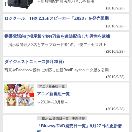
－新無機配向膜液晶パネルを採用
(2010/9/28)
ロジクール、THX 2.1chスピーカー「Z623」を発売延期
(2010/9/28)
携帯電話向け掲示板で約4万曲を違法配信した男性を逮捕
－掲示板管理人2名とアップロード者1名。2億アクセス以上
(2010/9/28)
ダイジェストニュース(9月28日)
写真やFacebook投稿に対応した新RealPlayerベータ版を公開
(2010/9/28)
アニメ新番組一覧
アニメ新番組一覧
～2010年10月期～
(2010/9/28)
「Blu-ray発売日一覧」更新情報
「Blu-ray/DVD発売日一覧」9月27日の更新情