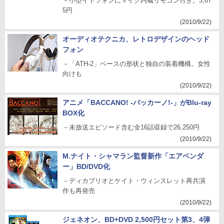
－小型イヤフォンにマイク内蔵リモコン付き。3,67
5円
(2010/9/22)
オーディオテクニカ、レトロデザインのヘッド
フォン
－「ATH-2」ベースの形状と独自の装着機構。女性
向けも
(2010/9/22)
アニメ「BACCANO! -バッカーノ!-」がBlu-ray
BOX化
－未放送エピソード含む全16話収録で26,250円
(2010/9/22)
M.ナイト・シャマラン監督新作「エアベンダ
ー」BD/DVD化
－ディカプリオとケイト・ウィンスレット再共演
作も再発売
(2010/9/22)
ジェネオン、BD+DVD 2,500円セット第3、4弾