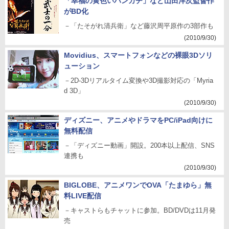
「幸福の黄色いハンカチ」など山田洋次監督作
がBD化
－「たそがれ清兵衛」など藤沢周平原作の3部作も
(2010/9/30)
Movidius、スマートフォンなどの裸眼3Dソリ
ューション
－2D-3Dリアルタイム変換や3D撮影対応の「Myria
d 3D」
(2010/9/30)
ディズニー、アニメやドラマをPC/iPad向けに
無料配信
－「ディズニー動画」開設。200本以上配信、SNS
連携も
(2010/9/30)
BIGLOBE、アニメワンでOVA「たまゆら」無
料LIVE配信
－キャストらもチャットに参加。BD/DVDは11月発
売