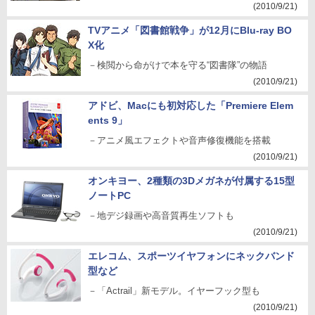
(2010/9/21)
TVアニメ「図書館戦争」が12月にBlu-ray BO
X化
－検閲から命がけで本を守る“図書隊”の物語
(2010/9/21)
アドビ、Macにも初対応した「Premiere Elem
ents 9」
－アニメ風エフェクトや音声修復機能を搭載
(2010/9/21)
オンキヨー、2種類の3Dメガネが付属する15型
ノートPC
－地デジ録画や高音質再生ソフトも
(2010/9/21)
エレコム、スポーツイヤフォンにネックバンド
型など
－「Actrail」新モデル。イヤーフック型も
(2010/9/21)