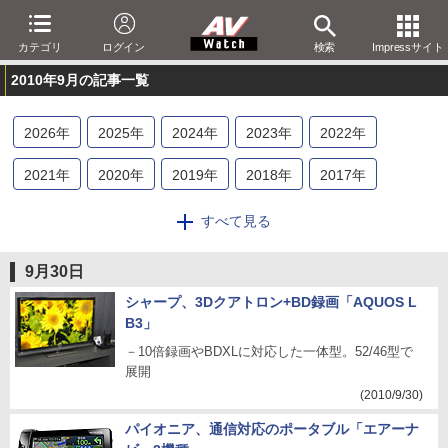
カテゴリ
ログイン
検索
Impressサイト
2010年9月の記事一覧
2026
年
2025
年
2024
年
2023
年
2022
年
2021
年
2020
年
2019
年
2018
年
2017
年
2016
年
2015
年
2014
年
2013
年
2012
年
すべて見る
2011
年
2010
年
2009
年
2008
年
2007
年
9月30日
2006
年
2005
年
2004
年
2003
年
2002
年
シャープ、3Dクアトロン+BD録画「AQUOS L
B3」
2001
年
－10倍録画やBDXLに対応した一体型。52/46型で
展開
(2010/9/30)
パイオニア、通信対応のポータブル「エアーナ