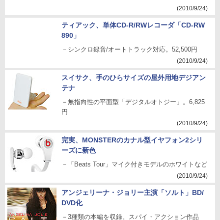
(2010/9/24)
ティアック、単体CD-R/RWレコーダ「CD-RW
890」
－シンクロ録音/オートトラック対応。52,500円
(2010/9/24)
スイサク、手のひらサイズの屋外用地デジアン
テナ
－無指向性の平面型「デジタルオトジー」。6,825
円
(2010/9/24)
完実、MONSTERのカナル型イヤフォン2シリ
ーズに新色
－「Beats Tour」マイク付きモデルのホワイトなど
(2010/9/24)
アンジェリーナ・ジョリー主演「ソルト」BD/
DVD化
－3種類の本編を収録。スパイ・アクション作品