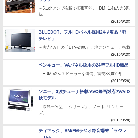
－5.1chアンプ搭載で拡張可能。HDMI 1.4a入力3系
統
(2010/9/28)
BLUEDOT、フルHDパネル採用24型液晶「軽
テレビ」
－実売4万円の「BTV-2400」。地デジチューナ搭載
(2010/9/28)
ベンキュー、VAパネル採用の24型フルHD液晶
－HDMI×2やスピーカーを装備。実売38,000円
(2010/9/28)
ソニー、3波チューナ搭載/AVC録画対応のVAIO
秋モデル
－液晶一体型「Jシリーズ」、ノート「Fシリー
ズ」
(2010/9/28)
ティアック、AM/FMラジオ録音端末「ラジレ