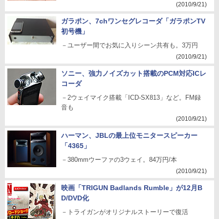
(2010/9/21)
ガラポン、7chワンセグレコーダ「ガラポンTV
初号機」
－ユーザー間でお気に入りシーン共有も。3万円
(2010/9/21)
ソニー、強力ノイズカット搭載のPCM対応ICレ
コーダ
－2ウェイマイク搭載「ICD-SX813」など。FM録
音も
(2010/9/21)
ハーマン、JBLの最上位モニタースピーカー
「4365」
－380mmウーファの3ウェイ。84万円/本
(2010/9/21)
映画「TRIGUN Badlands Rumble」が12月B
D/DVD化
－トライガンがオリジナルストーリーで復活