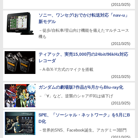
(2011/3/25)
ソニー、ワンセグ/おでかけ転送対応「nav-u」
新モデル
－徒歩/自転車/登山向け機能を備えたマルチユース
機も
(2011/3/25)
ティアック、実売15,000円の24bit/96kHz対応
レコーダ
－A-B/X-Y方式のマイクを搭載
(2011/3/25)
ガンダムの劇場版7作品が6月からBlu-ray化
－「∀」など。逆襲のシャア/F91は値下げ
(2011/3/25)
SPE、「ソーシャル・ネットワーク」を5月にB
D化
－世界的SNS、Facebook誕生。アカデミー3部門
(2011/3/25)