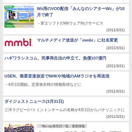
Wii用のVOD配信「みんなのシアターWii」が10
月で終了
－富士ソフトのWiiウェア向けサービス
(2011/3/31)
マルチメディア放送が「mmbi」に社名変更
(2011/3/31)
ハギワラシスコム、民事再生法の申立て。負債107億円
(2011/3/31)
USEN、衛星音楽放送でNHKや地域のAMラジオを再送信
－4月1日開始。災害発生時の情報取得などに
(2011/3/31)
ダイジェストニュース(3月31日)
三洋ラグビー/バトミントンチームの名称が4月1日からパナソニックに
(2011/3/31)
「Blu-ray発売日一覧」更新情報