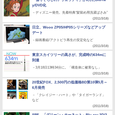
y/DVD化
－ディズニー発売。先着特典“髪留め用洗濯ばさみ”
(2011/3/18)
日立、Wooo ZP05/HP05シリーズなどアップ
デート
－録画番組/アクトビラ再生の安定化など
(2011/3/18)
東京スカイツリーの高さが、完成時の634mに
到達
－3月18日13時34分に。「構造体に被害なし」
(2011/3/18)
20世紀FOX、2,500円の低価格BD第10弾5月～
6月発売
－「クレイジー・ハート」や「タイガーランド」
など
(2011/3/18)
SPE、「グリーン・ホーネット」Blu-ray 3D/2