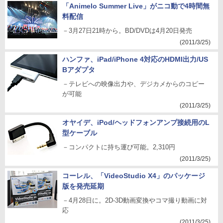
「Animelo Summer Live」がニコ動で4時間無
料配信
－3月27日21時から。BD/DVDは4月20日発売
(2011/3/25)
ハンファ、iPad/iPhone 4対応のHDMI出力/US
Bアダプタ
－テレビへの映像出力や、デジカメからのコピー
が可能
(2011/3/25)
オヤイデ、iPod/ヘッドフォンアンプ接続用のL
型ケーブル
－コンパクトに持ち運び可能。2,310円
(2011/3/25)
コーレル、「VideoStudio X4」のパッケージ
版を発売延期
－4月28日に。2D-3D動画変換やコマ撮り動画に対
応
(2011/3/25)