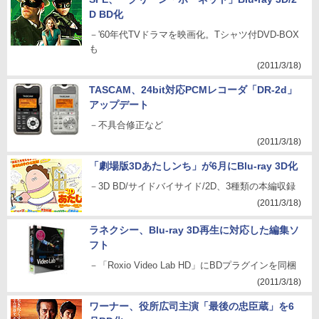
D BD化
－'60年代TVドラマを映画化。Tシャツ付DVD-BOX
も
(2011/3/18)
TASCAM、24bit対応PCMレコーダ「DR-2d」
アップデート
－不具合修正など
(2011/3/18)
「劇場版3Dあたしンち」が6月にBlu-ray 3D化
－3D BD/サイドバイサイド/2D、3種類の本編収録
(2011/3/18)
ラネクシー、Blu-ray 3D再生に対応した編集ソ
フト
－「Roxio Video Lab HD」にBDプラグインを同梱
(2011/3/18)
ワーナー、役所広司主演「最後の忠臣蔵」を6