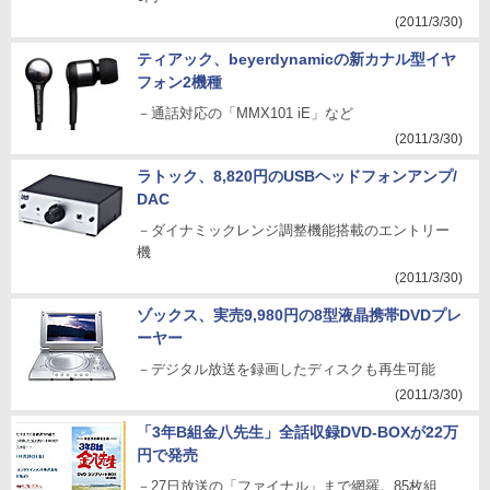
(2011/3/30)
ティアック、beyerdynamicの新カナル型イヤ
フォン2機種
－通話対応の「MMX101 iE」など
(2011/3/30)
ラトック、8,820円のUSBヘッドフォンアンプ/
DAC
－ダイナミックレンジ調整機能搭載のエントリー
機
(2011/3/30)
ゾックス、実売9,980円の8型液晶携帯DVDプレ
ーヤー
－デジタル放送を録画したディスクも再生可能
(2011/3/30)
「3年B組金八先生」全話収録DVD-BOXが22万
円で発売
－27日放送の「ファイナル」まで網羅。85枚組