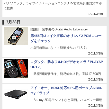
パナソニック、ライフイノベーションコンテナを宮城県災害対策本部
に提供
(2011/3/29)
3月28日
藤本健のDigital Audio Laboratory
連載
第455回:3マイク搭載のオリンパスPCMレコー
ダをチェック
小型/低価格になって簡単操作の「LS-7」
(2011/3/28)
コダック、防水フルHDビデオカメラ「PLAYSP
ORT2」
－防塵/耐衝撃仕様、簡易編集搭載。直販17,800円
(2011/3/28)
アイ・オー、BDXL対応のPC用ポータブルBlu-
rayドライブ
－Blu-ray 3D再生ソフトなど同梱。バスパワー駆動
(2011/3/28)