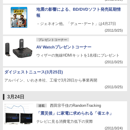
地震の影響による、BD/DVDソフト発売延期情
報
－ジェネオン他。「デュー･デート」は4月27日
(2011/3/25)
プレゼントコーナー
AV Watchプレゼントコーナー
ウィザーの無線HDMIキットを1名様にプレゼント
(2011/3/25)
ダイジェストニュース(3月25日)
アルパイン、いわき本社、工場で3月28日から事業再開
(2011/3/25)
3月24日
西田宗千佳のRandomTracking
連載
「震災後」に家電に求められる「省エネ」
テレビに見る消費電力低下の実際
(2011/3/24)