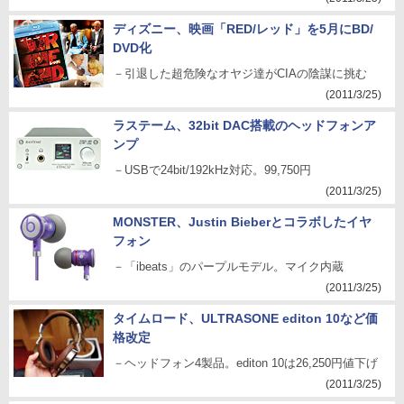
ディズニー、映画「RED/レッド」を5月にBD/
DVD化
－引退した超危険なオヤジ達がCIAの陰謀に挑む
(2011/3/25)
ラステーム、32bit DAC搭載のヘッドフォンア
ンプ
－USBで24bit/192kHz対応。99,750円
(2011/3/25)
MONSTER、Justin Bieberとコラボしたイヤ
フォン
－「ibeats」のパープルモデル。マイク内蔵
(2011/3/25)
タイムロード、ULTRASONE editon 10など価
格改定
－ヘッドフォン4製品。editon 10は26,250円値下げ
(2011/3/25)