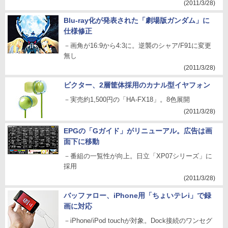
(2011/3/28)
Blu-ray化が発表された「劇場版ガンダム」に
仕様修正
－画角が16:9から4:3に。逆襲のシャア/F91に変更
無し
(2011/3/28)
ビクター、2層筐体採用のカナル型イヤフォン
－実売約1,500円の「HA-FX18」。8色展開
(2011/3/28)
EPGの「Gガイド」がリニューアル。広告は画
面下に移動
－番組の一覧性が向上。日立「XP07シリーズ」に
採用
(2011/3/28)
バッファロー、iPhone用「ちょいテレi」で録
画に対応
－iPhone/iPod touchが対象。Dock接続のワンセグ