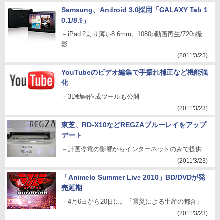
Samsung、Android 3.0採用「GALAXY Tab 1
0.1/8.9」
－iPad 2より薄い8.6mm。1080p動画再生/720p撮
影
(2011/3/23)
YouTubeのビデオ編集で手振れ補正など機能強
化
－3D動画作成ツールも公開
(2011/3/23)
東芝、RD-X10などREGZAブルーレイをアップ
デート
－計画停電の影響からインターネットのみで提供
(2011/3/23)
「Animelo Summer Live 2010」BD/DVDが発
売延期
－4月6日から20日に。「震災による生産の都合」
(2011/3/23)