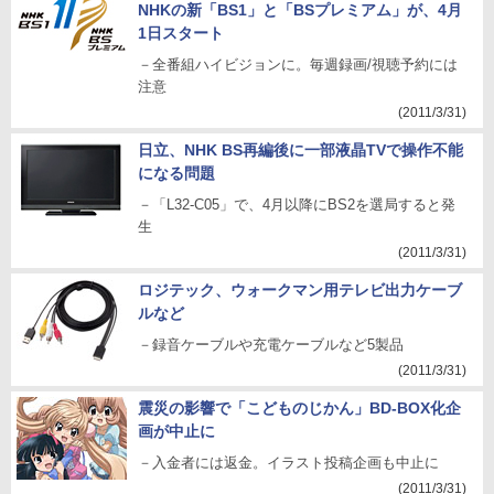
NHKの新「BS1」と「BSプレミアム」が、4月
1日スタート
－全番組ハイビジョンに。毎週録画/視聴予約には
注意
(2011/3/31)
日立、NHK BS再編後に一部液晶TVで操作不能
になる問題
－「L32-C05」で、4月以降にBS2を選局すると発
生
(2011/3/31)
ロジテック、ウォークマン用テレビ出力ケーブ
ルなど
－録音ケーブルや充電ケーブルなど5製品
(2011/3/31)
震災の影響で「こどものじかん」BD-BOX化企
画が中止に
－入金者には返金。イラスト投稿企画も中止に
(2011/3/31)