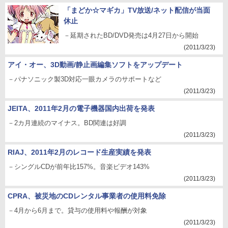
「まどか☆マギカ」TV放送/ネット配信が当面
休止
－延期されたBD/DVD発売は4月27日から開始
(2011/3/23)
アイ・オー、3D動画/静止画編集ソフトをアップデート
－パナソニック製3D対応一眼カメラのサポートなど
(2011/3/23)
JEITA、2011年2月の電子機器国内出荷を発表
－2カ月連続のマイナス。BD関連は好調
(2011/3/23)
RIAJ、2011年2月のレコード生産実績を発表
－シングルCDが前年比157%。音楽ビデオ143%
(2011/3/23)
CPRA、被災地のCDレンタル事業者の使用料免除
－4月から6月まで。貸与の使用料や報酬が対象
(2011/3/23)