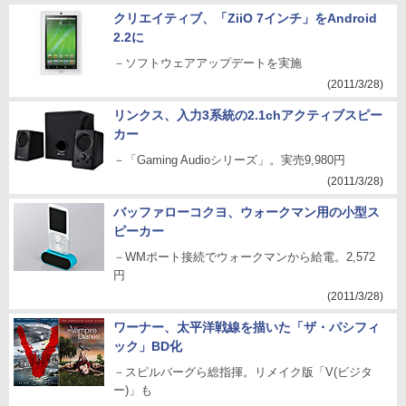
クリエイティブ、「ZiiO 7インチ」をAndroid
2.2に
－ソフトウェアアップデートを実施
(2011/3/28)
リンクス、入力3系統の2.1chアクティブスピー
カー
－「Gaming Audioシリーズ」。実売9,980円
(2011/3/28)
バッファローコクヨ、ウォークマン用の小型ス
ピーカー
－WMポート接続でウォークマンから給電。2,572
円
(2011/3/28)
ワーナー、太平洋戦線を描いた「ザ・パシフィ
ック」BD化
－スピルバーグら総指揮。リメイク版「V(ビジタ
ー)」も