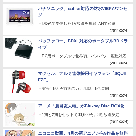
パナソニック、radiko対応の防水VIERAワンセ
グ
－DIGAで受信したTV放送を無線LANで視聴
(2011/3/24)
バッファロー、BDXL対応のポータブルBDドラ
イブ
－PC用ポータブルで世界初。バスパワー駆動対応
(2011/3/24)
マクセル、アルミ筐体採用イヤフォン「SQUE
EZE」
－実売1,800円前後のカナル型。8色展開
(2011/3/24)
アニメ「夏目友人帳」がBlu-ray Disc BOX化
－1期と2期をセットで33,600円。3期放送決定
(2011/3/24)
ニコニコ動画、4月の新アニメから9作品を無料