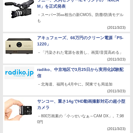
ソニー、大判センサー/Eマウントの「NXCA
M」を正式発表
－スーパー35㎜相当の新CMOS。防塵/防滴モデル
も
(2011/3/23)
アキュフェーズ、66万円のクリーン電源「PS-
1220」
－「汚染された電源を改善し、画質/音質高める」
(2011/3/23)
radiko、中京地区で3月25日から実用化試験配
信
－北海道、福岡も4月中に。関東でも局追加
(2011/3/23)
サンコー、重さ14gでHD動画撮影対応の超小型
カメラ
－800万画素の「小っせいなぁ～CAM DX」。7,98
0円
(2011/3/23)