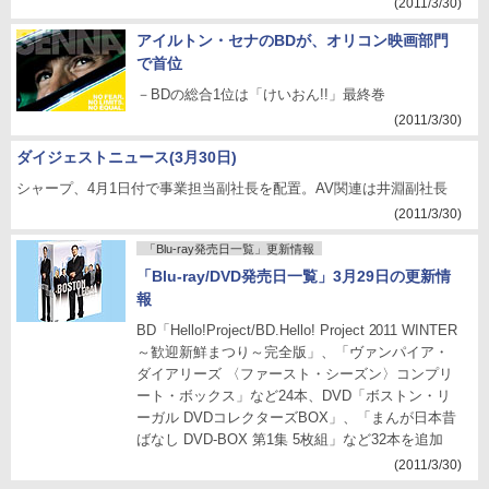
(2011/3/30)
アイルトン・セナのBDが、オリコン映画部門
で首位
－BDの総合1位は「けいおん!!」最終巻
(2011/3/30)
ダイジェストニュース(3月30日)
シャープ、4月1日付で事業担当副社長を配置。AV関連は井淵副社長
(2011/3/30)
「Blu-ray発売日一覧」更新情報
「Blu-ray/DVD発売日一覧」3月29日の更新情
報
BD「Hello!Project/BD.Hello! Project 2011 WINTER
～歓迎新鮮まつり～完全版」、「ヴァンパイア・
ダイアリーズ 〈ファースト・シーズン〉コンプリ
ート・ボックス」など24本、DVD「ボストン・リ
ーガル DVDコレクターズBOX」、「まんが日本昔
ばなし DVD-BOX 第1集 5枚組」など32本を追加
(2011/3/30)