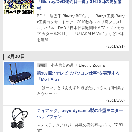
「Blu-ray/DVD発売日一覧」3月30日の更新情
報
BD「一騎当千 Blu-ray BOX」、「Berryz工房/Berry
z工房コンサートツアー2010秋冬～ベリ高フェス!
～」の2本、DVD「日本代表激闘録 AFCアジアカッ
プ カタール2011」、「URAKARA Vol.1」など26本
を追加
(2011/3/31)
3月30日
小寺信良の週刊 Electric Zooma!
連載
第507回:“テレビでパソコン仕事”を実現する
「McTiVia」
～ はーい、とりあえず40過ぎたおっさんは1回集ま
ろうかー ～
(2011/3/30)
ティアック、beyerdynamic製の小型モニター
ヘッドフォン
－テスラテクノロジー搭載の高能率モデル。37,80
0円