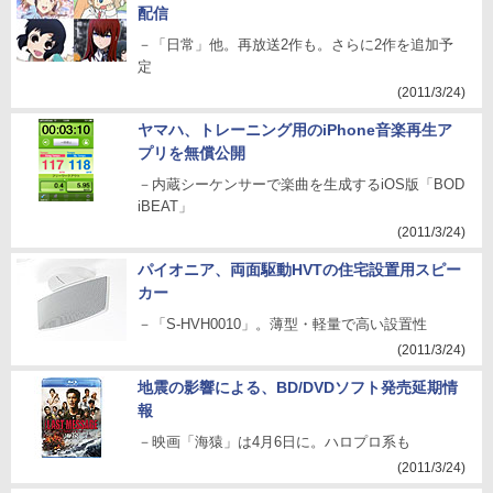
配信
－「日常」他。再放送2作も。さらに2作を追加予
定
(2011/3/24)
ヤマハ、トレーニング用のiPhone音楽再生ア
プリを無償公開
－内蔵シーケンサーで楽曲を生成するiOS版「BOD
iBEAT」
(2011/3/24)
パイオニア、両面駆動HVTの住宅設置用スピー
カー
－「S-HVH0010」。薄型・軽量で高い設置性
(2011/3/24)
地震の影響による、BD/DVDソフト発売延期情
報
－映画「海猿」は4月6日に。ハロプロ系も
(2011/3/24)