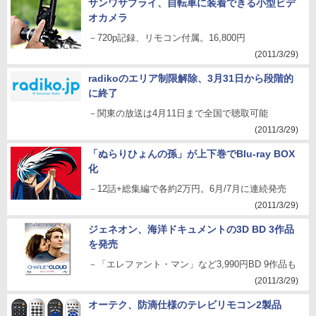
サンワサプライ、自転車に装着できる小型ビデ
オカメラ
－720p記録、リモコン付属。16,800円
(2011/3/29)
radikoのエリア制限解除、3月31日から段階的
に終了
－関東の放送は4月11日まで全国で聴取可能
(2011/3/29)
「ぬらりひょんの孫」が上下巻でBlu-ray BOX
化
－12話+総集編で各約2万円。6月/7月に連続発売
(2011/3/29)
ジェネオン、海洋ドキュメントの3D BD 3作品
を発売
－「エレファント・マン」など3,990円BD 9作品も
(2011/3/29)
オーテク、防滴仕様のテレビリモコン2製品