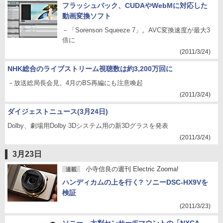
フラッシュバック、CUDAやWebMに対応した
動画変換ソフト
－「Sorenson Squeeze 7」。AVC変換速度が最大3
倍に
(2011/3/24)
NHK総合のライブストリーム視聴数は約3,200万回に
－放送総局長会見。4月のBS再編にも注意喚起
(2011/3/24)
ダイジェストニュース(3月24日)
Dolby、劇場用Dolby 3Dシステム用の新3Dグラスを発表
(2011/3/24)
3月23日
小寺信良の週刊 Electric Zooma!
連載
ハンディカムの上を行く? ソニーDSC-HX9Vを
検証
(2011/3/23)