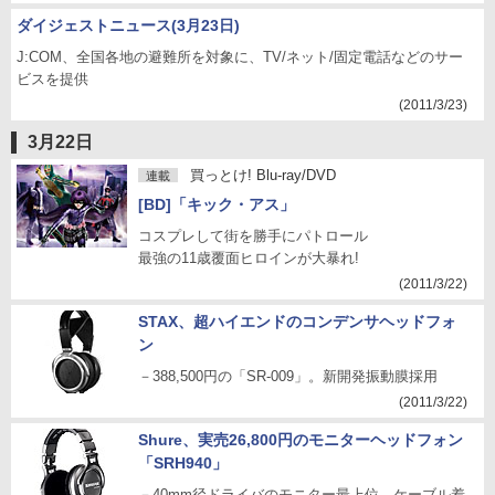
ダイジェストニュース(3月23日)
J:COM、全国各地の避難所を対象に、TV/ネット/固定電話などのサー
ビスを提供
(2011/3/23)
3月22日
買っとけ! Blu-ray/DVD
連載
[BD]「キック・アス」
コスプレして街を勝手にパトロール
最強の11歳覆面ヒロインが大暴れ!
(2011/3/22)
STAX、超ハイエンドのコンデンサヘッドフォ
ン
－388,500円の「SR-009」。新開発振動膜採用
(2011/3/22)
Shure、実売26,800円のモニターヘッドフォン
「SRH940」
－40mm径ドライバのモニター最上位。ケーブル着