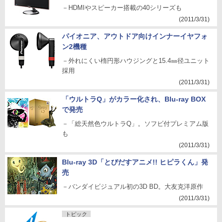
－HDMIやスピーカー搭載の40シリーズも
(2011/3/31)
パイオニア、アウトドア向けインナーイヤフォ
ン2機種
－外れにくい楕円形ハウジングと15.4㎜径ユニット
採用
(2011/3/31)
「ウルトラQ」がカラー化され、Blu-ray BOX
で発売
－「総天然色ウルトラQ」。ソフビ付プレミアム版
も
(2011/3/31)
Blu-ray 3D「とびだすアニメ!! ヒピラくん」発
売
－バンダイビジュアル初の3D BD。大友克洋原作
(2011/3/31)
トピック