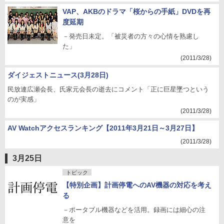
VAP、AKBのドラマ「桜からの手紙」DVDを再
度延期
－発売日未定。「被災者の方々の心情を熟慮し
た」
(2011/3/28)
ダイジェストニュース(3月28日)
民放連広瀬会長、氏家元会長の逝去にコメント「正に巨星墜つという
のが実感」
(2011/3/28)
AV Watchアクセスランキング【2011年3月21日～3月27日】
(2011/3/28)
3月25日
トピック
【特別企画】計画停電へのAV機器の対応を考え
る
－ポータブル機器などを活用。録画には細心の注
意を