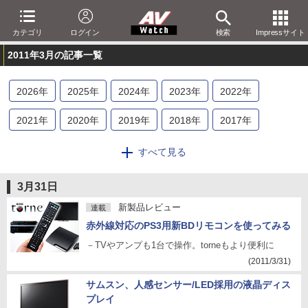
カテゴリ
ログイン
検索
Impressサイト
2011年3月の記事一覧
2026
年
2025
年
2024
年
2023
年
2022
年
2021
年
2020
年
2019
年
2018
年
2017
年
2016
年
2015
年
2014
年
2013
年
2012
年
すべて見る
2011
年
2010
年
2009
年
2008
年
2007
年
3月31日
2006
年
2005
年
2004
年
2003
年
2002
年
新製品レビュー
連載
赤外線対応のPS3用新BDリモコンを使ってみる
2001
年
－TVやアンプも1台で操作。torneもより便利に
(2011/3/31)
サムスン、人感センサー/LED採用の液晶ディス
プレイ