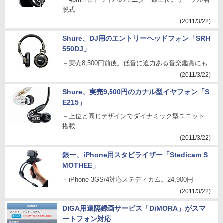
脱式
(2011/3/22)
Shure、DJ用のエントリーヘッドフォン「SRH
550DJ」
－実売8,500円前後。低音に迫力ある音楽鑑賞にも
(2011/3/22)
Shure、実売9,500円のカナル型イヤフォン「S
E215」
－上位と同じデザインでダイナミック型ユニット
搭載
(2011/3/22)
銀一、iPhone用スタビライザー「Stedicam S
MOTHEE」
－iPhone 3GS/4対応ステディカム。24,900円
(2011/3/22)
DIGA用遠隔録画サービス「DiMORA」がスマ
ートフォン対応