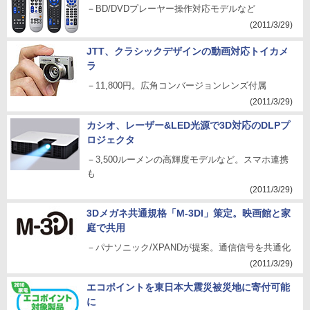
－BD/DVDプレーヤー操作対応モデルなど
(2011/3/29)
JTT、クラシックデザインの動画対応トイカメ
ラ
－11,800円。広角コンバージョンレンズ付属
(2011/3/29)
カシオ、レーザー&LED光源で3D対応のDLPプ
ロジェクタ
－3,500ルーメンの高輝度モデルなど。スマホ連携
も
(2011/3/29)
3Dメガネ共通規格「M-3DI」策定。映画館と家
庭で共用
－パナソニック/XPANDが提案。通信信号を共通化
(2011/3/29)
エコポイントを東日本大震災被災地に寄付可能
に