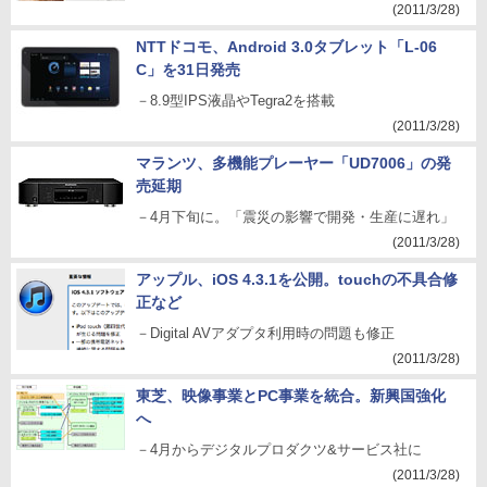
(2011/3/28)
NTTドコモ、Android 3.0タブレット「L-06
C」を31日発売
－8.9型IPS液晶やTegra2を搭載
(2011/3/28)
マランツ、多機能プレーヤー「UD7006」の発
売延期
－4月下旬に。「震災の影響で開発・生産に遅れ」
(2011/3/28)
アップル、iOS 4.3.1を公開。touchの不具合修
正など
－Digital AVアダプタ利用時の問題も修正
(2011/3/28)
東芝、映像事業とPC事業を統合。新興国強化
へ
－4月からデジタルプロダクツ&サービス社に
(2011/3/28)