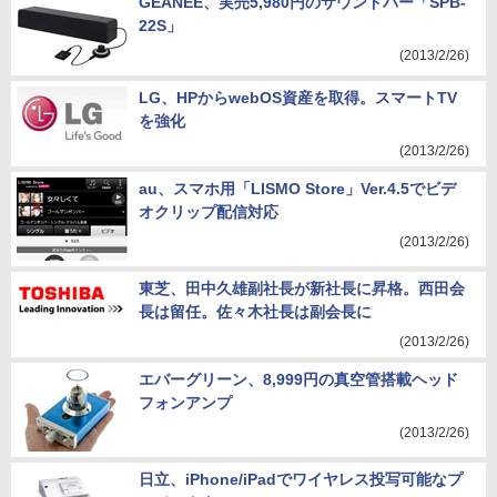
GEANEE、実売5,980円のサウンドバー「SPB-
22S」
(2013/2/26)
LG、HPからwebOS資産を取得。スマートTV
を強化
(2013/2/26)
au、スマホ用「LISMO Store」Ver.4.5でビデ
オクリップ配信対応
(2013/2/26)
東芝、田中久雄副社長が新社長に昇格。西田会
長は留任。佐々木社長は副会長に
(2013/2/26)
エバーグリーン、8,999円の真空管搭載ヘッド
フォンアンプ
(2013/2/26)
日立、iPhone/iPadでワイヤレス投写可能なプ