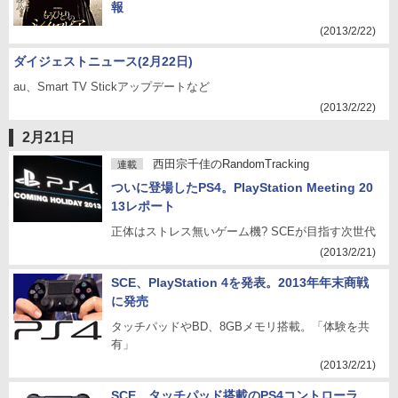
報
(2013/2/22)
ダイジェストニュース(2月22日)
au、Smart TV Stickアップデートなど
(2013/2/22)
2月21日
西田宗千佳のRandomTracking
連載
ついに登場したPS4。PlayStation Meeting 20
13レポート
正体はストレス無いゲーム機? SCEが目指す次世代
(2013/2/21)
SCE、PlayStation 4を発表。2013年年末商戦
に発売
タッチパッドやBD、8GBメモリ搭載。「体験を共
有」
(2013/2/21)
SCE、タッチパッド搭載のPS4コントローラ