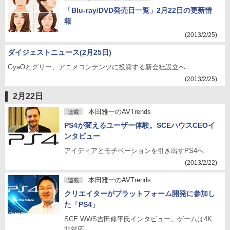
「Blu-ray/DVD発売日一覧」2月22日の更新情
報
(2013/2/25)
ダイジェストニュース(2月25日)
GyaOとグリー、アニメコンテンツに投資する新会社設立へ
(2013/2/25)
2月22日
本田雅一のAVTrends
連載
PS4が変えるユーザー体験。SCEハウスCEOイ
ンタビュー
アイディアとモチベーションを引き出すPS4へ
(2013/2/22)
本田雅一のAVTrends
連載
クリエイターがプラットフォーム開発に参加し
た「PS4」
SCE WWS吉田修平氏インタビュー。ゲームは4K
非対応