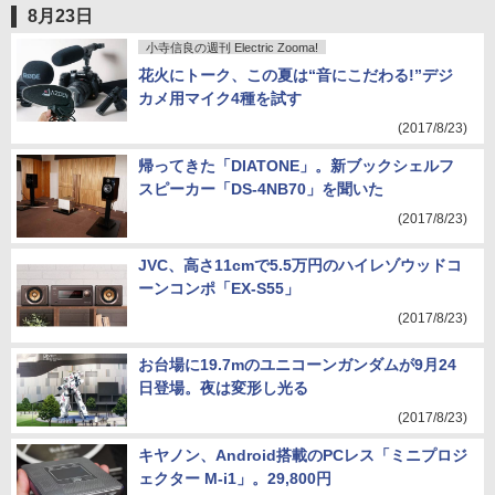
(2017/8/24)
8月23日
小寺信良の週刊 Electric Zooma!
花火にトーク、この夏は“音にこだわる!”デジ
カメ用マイク4種を試す
(2017/8/23)
帰ってきた「DIATONE」。新ブックシェルフ
スピーカー「DS-4NB70」を聞いた
(2017/8/23)
JVC、高さ11cmで5.5万円のハイレゾウッドコ
ーンコンポ「EX-S55」
(2017/8/23)
お台場に19.7mのユニコーンガンダムが9月24
日登場。夜は変形し光る
(2017/8/23)
キヤノン、Android搭載のPCレス「ミニプロジ