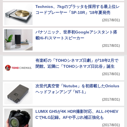
Technics、7kgのプラッタを採用する最上位レ
コードプレーヤー「SP-10R」'18年夏発売
(2017/8/31)
パナソニック、世界初Googleアシスタント搭
載Hi-Fiスマートスピーカー
(2017/8/31)
有楽町の「TOHOシネマズ日劇」が'18年2月で
閉館。近隣に「TOHOシネマズ日比谷」誕生
(2017/8/31)
次世代真空管「Nutube」を初搭載したOriolus
ヘッドフォンアンプ「NT-1」
(2017/8/31)
LUMIX GH5が4K HDR撮影対応、ALL-IやHEV
CでHLG記録。AFや手ぶれ補正強化も