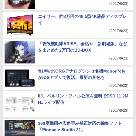
ェクター M-i1」。29,800円
(2017/8/23)
エイサー、約8万円の48.5型4K液晶ディスプレ
イ
(2017/8/23)
「攻殻機動隊ARISE」全話や「新劇場版」など
をまとめた2万円のBD-BOX
(2017/8/23)
'81年のKORGアナログシンセ名機Mono/Poly
がiOSアプリで復活。最新の音色も
(2017/8/23)
IIJ、ベルリン・フィル公演を無料でDSD 11.2M
Hzライブ配信
(2017/8/23)
360度動画や広角歪み補正対応の編集ソフト