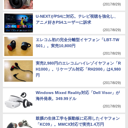
「EOS M100」。1080/60p動画対応
(2017/8/29)
U-NEXTがPS4に対応。テレビ視聴を強化し、
アニメ好きPS4ユーザーに訴求
(2017/8/29)
エレコム初の完全分離型イヤフォン「LBT-TW
S01」。実売10,800円
(2017/8/29)
実売2,980円のエレコムハイレゾイヤフォン「R
H1000」。リケーブル対応「RH2000」は4,980
円
(2017/8/29)
Windows Mixed Reality対応「Dell Visor」が
海外発表。349.99ドル
(2017/8/29)
鼓膜の生体工学を振動板に応用したイヤフォン