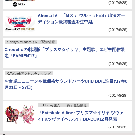
0タイトルをMQA配信
(2017/8/28)
AbemaTV、「Mステ ウルトラFES」出演オー
ディション最終審査を生中継
(2017/8/28)
e-onkyo musicハイレゾ配信情報
Chouchoの劇場版「プリズマ☆イリヤ」主題歌、エビ中配信限
定「FAMIEN'17」
(2017/8/28)
AV Watchアクセスランキング
お台場ユニコーンや低価格サウンドバーやUHD BDに注目('17年8
月21日～27日)
(2017/8/28)
「Blu-ray発売日一覧」更新情報
「Fate/kaleid liner プリズマ☆イリヤ ツヴァ
イ! &ツヴァイヘルツ!」BD-BOX12月発売