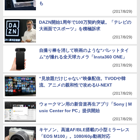
ACアンプ「PMA-60」、5万円の「PMA-30」
も
(2017/8/29)
DAZN開始1周年で100万契約突破。「テレビの
大画面でスポーツ」を積極訴求
(2017/8/29)
自撮り棒を消して映画のような“バレットタイ
ム”が撮れる全天球カメラ「Insta360 ONE」
(2017/8/29)
“見放題だけじゃない”映像配信。TVODや韓
流、アニメの親和性で攻めるU-NEXT
(2017/8/29)
ウォークマン用の新音楽再生アプリ「Sony | M
usic Center for PC」提供開始
(2017/8/29)
キヤノン、高速AF/BLE搭載の小型ミラーレス