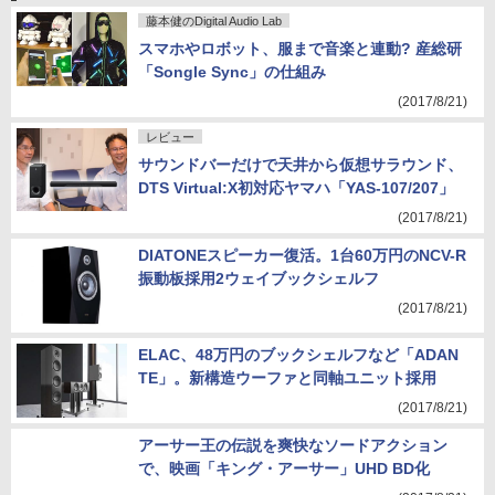
8月21日
藤本健のDigital Audio Lab
スマホやロボット、服まで音楽と連動? 産総研
「Songle Sync」の仕組み
(2017/8/21)
レビュー
サウンドバーだけで天井から仮想サラウンド、
DTS Virtual:X初対応ヤマハ「YAS-107/207」
(2017/8/21)
DIATONEスピーカー復活。1台60万円のNCV-R
振動板採用2ウェイブックシェルフ
(2017/8/21)
ELAC、48万円のブックシェルフなど「ADAN
TE」。新構造ウーファと同軸ユニット採用
(2017/8/21)
アーサー王の伝説を爽快なソードアクション