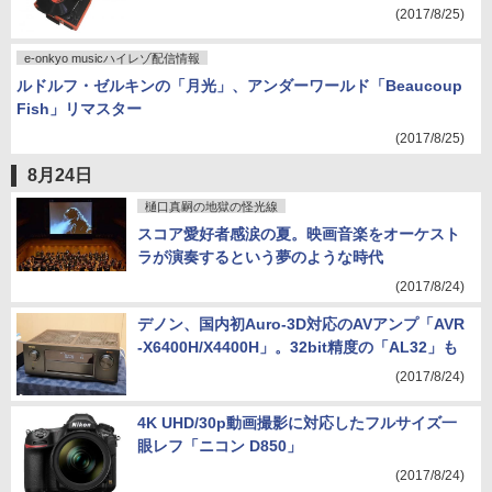
型アナログプレーヤー
(2017/8/25)
e-onkyo musicハイレゾ配信情報
ルドルフ・ゼルキンの「月光」、アンダーワールド「Beaucoup
Fish」リマスター
(2017/8/25)
8月24日
樋口真嗣の地獄の怪光線
スコア愛好者感涙の夏。映画音楽をオーケスト
ラが演奏するという夢のような時代
(2017/8/24)
デノン、国内初Auro-3D対応のAVアンプ「AVR
-X6400H/X4400H」。32bit精度の「AL32」も
(2017/8/24)
4K UHD/30p動画撮影に対応したフルサイズ一
眼レフ「ニコン D850」