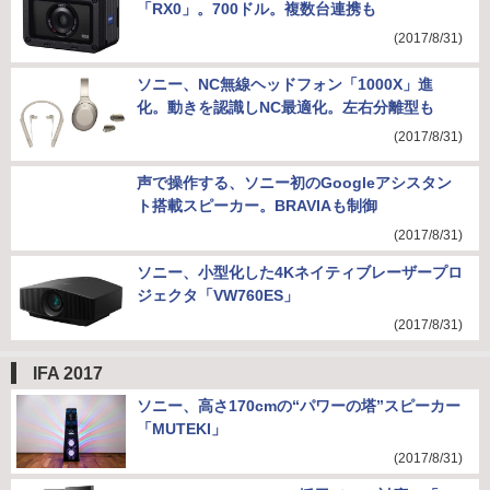
「RX0」。700ドル。複数台連携も
(2017/8/31)
ソニー、NC無線ヘッドフォン「1000X」進
化。動きを認識しNC最適化。左右分離型も
(2017/8/31)
声で操作する、ソニー初のGoogleアシスタン
ト搭載スピーカー。BRAVIAも制御
(2017/8/31)
ソニー、小型化した4Kネイティブレーザープロ
ジェクタ「VW760ES」
(2017/8/31)
IFA 2017
ソニー、高さ170cmの“パワーの塔”スピーカー
「MUTEKI」
(2017/8/31)