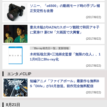
(2017/8/22)
ソニー、「α6500」の動画モード時の手ブレ補
正安定性を改善
(2017/8/22)
妻夫木聡がDAZNのスポーツ観戦で和田アキ子
に変身!? 新CM「大画面で大興奮」
(2017/8/22)
「Blu-ray発売日一覧」更新情報
木村拓哉主演×三池崇史監督「無限の住人」、1
1月8日にBlu-ray化
(2017/8/22)
エンタメCLIP
短編アニメ「ファイアボール」最新作を無料B
S「Dlife」が10月放送。前作完全無料配信
(2017/8/22)