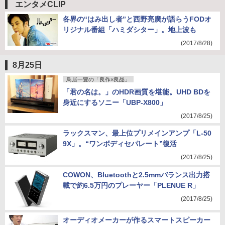
(2017/8/28)
エンタメCLIP
各界の“はみ出し者”と西野亮廣が語らうFODオ
リジナル番組「ハミダシター」。地上波も
(2017/8/28)
8月25日
鳥居一豊の「良作×良品」
「君の名は。」のHDR画質を堪能。UHD BDを
身近にするソニー「UBP-X800」
(2017/8/25)
ラックスマン、最上位プリメインアンプ「L-50
9X」。“ワンボディセパレート”復活
(2017/8/25)
COWON、Bluetoothと2.5mmバランス出力搭
載で約6.5万円のプレーヤー「PLENUE R」
(2017/8/25)