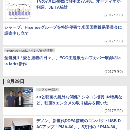
TVの7月出荷数は前年比77.4%。オーディオが
好調、JEITA統計
(2017/8/30)
シャープ、Hisenseグループを特許侵害で米国国際貿易委員会に
調査申し立て
(2017/8/30)
e-onkyo musicハイレゾ配信情報
聖飢魔II「愛と虐殺の日々」、FGO主題歌セルフカバー収録のla
la larks新作
(2017/8/30)
8月29日
シアター探訪
auと映画の意外な関係? シネコン割引や特典な
ど、映画&エンタメの取り組みを聞いた
(2017/8/29)
デノン、新世代DDFA搭載のコンパクトUSB D