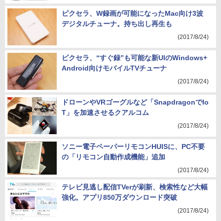
(2017/8/24)
ピクセラ、W録画が可能になったMac向け3波
デジタルチューナ。持ち出し再生も
(2017/8/24)
ピクセラ、“すぐ録”も可能な新UIのWindows+
Android向けモバイルTVチューナ
(2017/8/24)
ドローンやVRゴーグルなど「SnapdragonでIo
T」を加速させるクアルコム
(2017/8/24)
ソニー電子ペーパーリモコンHUISに、PC不要
の「リモコン自動作成機能」追加
(2017/8/24)
テレビ見逃し配信TVerが刷新、検索性など大幅
強化。アプリ850万ダウンロード突破