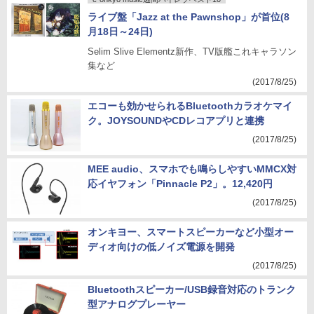
e-onkyo music週間ハイレゾベスト10
ライブ盤「Jazz at the Pawnshop」が首位(8
月18日～24日)
Selim Slive Elementz新作、TV版艦これキャラソン
集など
(2017/8/25)
エコーも効かせられるBluetoothカラオケマイ
ク。JOYSOUNDやCDレコアプリと連携
(2017/8/25)
MEE audio、スマホでも鳴らしやすいMMCX対
応イヤフォン「Pinnacle P2」。12,420円
(2017/8/25)
オンキヨー、スマートスピーカーなど小型オー
ディオ向けの低ノイズ電源を開発
(2017/8/25)
Bluetoothスピーカー/USB録音対応のトランク