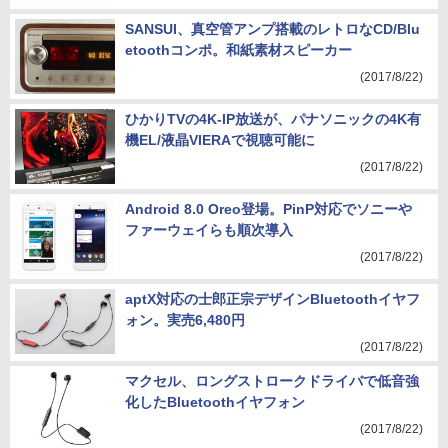
(2017/8/22)
SANSUI、真空管アンプ搭載のレトロなCD/Blu
etoothコンポ。和紙素材スピーカー
(2017/8/22)
ひかりTVの4K-IP放送が、パナソニックの4K有
機EL/液晶VIERAで視聴可能に
(2017/8/22)
Android 8.0 Oreo登場。PinP対応でソニーや
ファーウェイらも順次導入
(2017/8/22)
aptX対応の士郎正宗デザインBluetoothイヤフ
ォン。実売6,480円
(2017/8/22)
マクセル、ロングストロークドライバで低音強
化したBluetoothイヤフォン