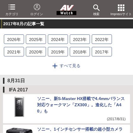
カテゴリ
ログイン
検索
Impressサイト
2017年8月の記事一覧
2026
年
2025
年
2024
年
2023
年
2022
年
2021
年
2020
年
2019
年
2018
年
2017
年
2016
年
2015
年
2014
年
2013
年
2012
年
すべて見る
2011
年
2010
年
2009
年
2008
年
2007
年
8月31日
2006
年
2005
年
2004
年
2003
年
2002
年
IFA 2017
ソニー、新S-Master HX搭載で4.4mmバランス
2001
年
対応ウォークマン「ZX300」。進化した「A4
0」も
(2017/8/31)
ソニー、1インチセンサー搭載の超小型カメラ