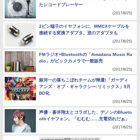
ビートルズ'64年ツアーチケットをデザインし
たレコードプレーヤー
(2017/8/25)
2ピン端子のイヤフォンに、MMCXケーブルを
接続する変換アダプタ。逆のアダプタも
(2017/8/25)
FMラジオ+Bluetoothの「Amadana Music Ra
dio」がビックカメラで一般販売
(2017/8/25)
銀河一の落ちこぼれチームが帰還!「ガーディ
アンズ・オブ・ギャラクシー:リミックス」9月
BD化
(2017/8/25)
声優・蒼井翔太とコラボした、デノンのBlueto
othイヤフォン。「むむむ……充電切れだぁ」
(2017/8/25)