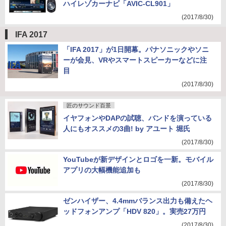
ハイレゾカーナビ「AVIC-CL901」
(2017/8/30)
IFA 2017
「IFA 2017」が1日開幕。パナソニックやソニ
ーが会見、VRやスマートスピーカーなどに注
目
(2017/8/30)
匠のサウンド百景
イヤフォンやDAPの試聴、バンドを演っている
人にもオススメの3曲! by アユート 堀氏
(2017/8/30)
YouTubeが新デザインとロゴを一新。モバイル
アプリの大幅機能追加も
(2017/8/30)
ゼンハイザー、4.4mmバランス出力も備えたヘ
ッドフォンアンプ「HDV 820」。実売27万円