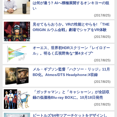
オーディオメーカーが作るスマートスピーカー
は何が違う? AIへ積極展開するオンキヨーの狙
い
(2017/8/25)
見せてもらおうか。VRの性能とやらを! 「THE
ORIGIN ルウム会戦」劇場でシャアをVR体験
(2017/8/25)
オーエス、世界初HDRスクリーン「レイロドー
ル」。明るく広視野角な“第4タイプ”
(2017/8/25)
メル・ギブソン監督「ハクソー・リッジ」11月
BD化。Atmos/DTS Headphone:X収録
(2017/8/25)
「ガッチャマン」と「キャシャーン」が全話収
録の低価格Blu-ray BOXに。10月18日発売
(2017/8/25)