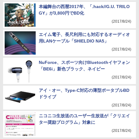
(2017/8/24)
本編舞台の西暦2017年、「.hack//G.U. TRILO
GY」が3,800円でBD化
(2017/8/24)
エイム電子、長尺利用にも対応するオーディオ
用LANケーブル「SHIELDIO NA5」
(2017/8/24)
NuForce、スポーツ向けBluetoothイヤフォン
「BE6i」新色ブラック、ネイビー
(2017/8/24)
アイ・オー、Type-C対応の薄型ポータブルBD
ドライブ
(2017/8/24)
ニコニコ生放送のユーザー生放送が「クリエイ
ター奨励プログラム」対象に