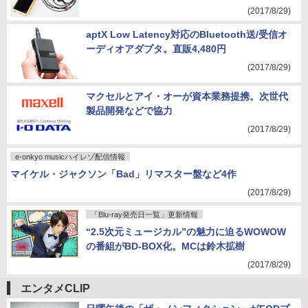
ンスリケーブル。4.4mmと2.5mm
(2017/8/29)
aptX Low Latency対応のBluetooth送/受信オ
ーディオアダプタ。直販4,480円
(2017/8/29)
マクセルとアイ・オーが資本業務提携。次世代
製品開発などで協力
(2017/8/29)
e-onkyo musicハイレゾ配信情報
マイケル・ジャクソン「Bad」リマスター盤など4作
(2017/8/29)
「Blu-ray発売日一覧」更新情報
“2.5次元ミュージカル”の魅力に迫るWOWOW
の番組がBD-BOX化。MCは鈴木拡樹
(2017/8/29)
エンタメCLIP