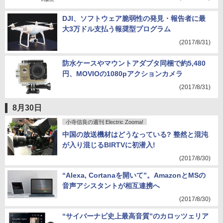
(2017/8/31)
DJI、ソフトウェア脆弱性の発見・報告者に最
大3万ドル支払う報奨型プログラム
(2017/8/31)
防水ケースやマウントアダプタ同梱で約5,480
円、MOVIOの1080pアクションカメラ
(2017/8/31)
8月30日
小寺信良の週刊 Electric Zooma!
中国の放送機材はどうなっている? 整然と混沌
が入り混じるBIRTVに初潜入!
(2017/8/30)
“Alexa, Cortanaを開いて”。AmazonとMSの
音声アシスタントが相互連携へ
(2017/8/30)
“サイバーナビ史上最高音質”のカロッツェリア