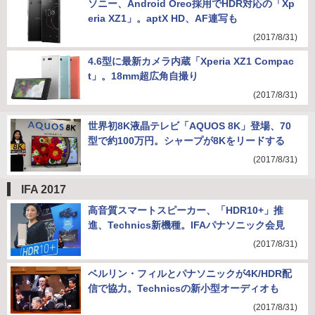
ソニー、Android Oreo採用でHDR対応の「Xp
eria XZ1」。aptX HD、AF連写も
(2017/8/31)
4.6型に最新カメラ内蔵「Xperia XZ1 Compac
t」。18mm超広角自撮り
(2017/8/31)
世界初8K液晶テレビ「AQUOS 8K」登場、70
型で約100万円。シャープが8Kをリードする
(2017/8/31)
IFA 2017
高音質スマートスピーカー、「HDR10+」推
進、Technics新機種。IFAパナソニック会見
(2017/8/31)
ベルリン・フィルとパナソニックが4K/HDR配
信で協力。Technicsの新小型オーディオも
(2017/8/31)