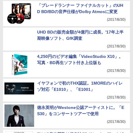
(2017/8/30)
「ブレードランナー ファイナルカット」のUH
D BD/BDの音声仕様がDolby Atmosに変更
(2017/8/30)
UHD BDの販売金額が4億円に成長。'17年上半
期映像ソフト、GfK調査
(2017/8/30)
4,250円のビデオ編集「VideoStudio X10」。
写真・BD再生ソフト付き上位版も
(2017/8/30)
イヤフォンで初のTHX認証。1MOREのハイレ
ゾ対応「E1010」、「E1001」
(2017/8/30)
徳永英明がWestone公認アーティストに。「E
S30」をコンサートツアーで使用
(2017/8/30)