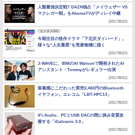
(2017/8/22)
人類最強決定戦? DAZN独占「メイウェザー VS
マクレガー戦」をAbemaTVがディレイ中継
(2017/8/22)
エンタメGO
今期注目の怪作ドラマ「下北沢ダイハード」。
様々な“人生最悪”を荒唐無稽に描く
(2017/8/22)
J-WAVEに、IBMのAI Watsonで開発されたAI
アシスタント・Tommyがレギュラー出演
(2017/8/22)
装着感にこだわった実売3,480円のBluetooth
イヤフォン。エレコム「LBT-HPC13」
(2017/8/22)
iFi-Audio、PCとUSB DACの間に挟み音質改
善する「iGalvanic 3.0」