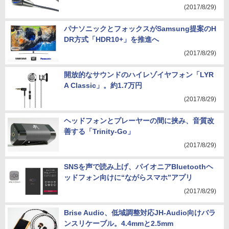
「KC09」。MMCX対応で実売1.4万円
(2017/8/29)
パナソニックとフォックスがSamsung提案のH
DR方式「HDR10+」を推進へ
(2017/8/29)
開放的なサウンドのハイレゾイヤフォン「LYR
A Classic」。約1.7万円
(2017/8/29)
ヘッドフォンとプレーヤーの間に挟み、音質改
善する「Trinity-Go」
(2017/8/29)
SNSを声で読み上げ、パイオニアBluetoothヘ
ッドフォン向けに“ながらスマホ”アプリ
(2017/8/29)
Brise Audio、低域調整対応JH-Audio向けバラ