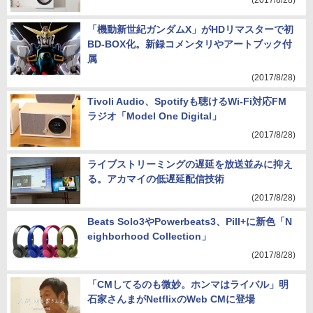
代「SILVER」スピーカー。ペア13万円から
(2017/8/28)
「機動新世紀ガンダムX」がHDリマスターで初
BD-BOX化。新録コメンタリやアートブック付
属
(2017/8/28)
Tivoli Audio、Spotifyも聴けるWi-Fi対応FM
ラジオ「Model One Digital」
(2017/8/28)
ライブストリーミングの遅延を放送並みに抑え
る。アカマイの低遅延配信技術
(2017/8/28)
Beats Solo3やPowerbeats3、Pill+に新色「N
eighborhood Collection」
(2017/8/28)
「CMしてるのも微妙。ホンマはライバル」明