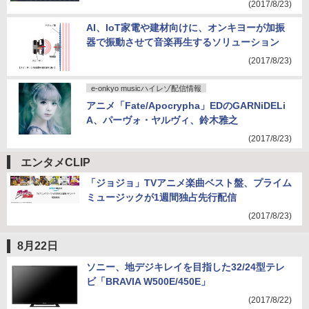
「Pinnacle Studio 21」
(2017/8/23)
AI、IoT家電や建材向けに、オンキヨーが加振
器で振動させて音楽再生するソリューション
(2017/8/23)
e-onkyo musicハイレゾ配信情報
アニメ「Fate/Apocrypha」EDのGARNiDELi
A、パーヴォ・ヤルヴィ、鈴木雅之
(2017/8/23)
エンタメCLIP
「ジョジョ」TVアニメ楽曲ベスト盤、プライム
ミュージックが1週間独占先行配信
(2017/8/23)
8月22日
ソニー、地デジキレイを目指した32/24型テレ
ビ「BRAVIA W500E/450E」